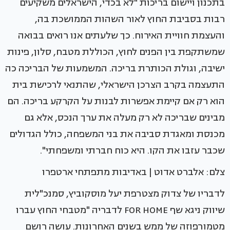
בתכנון ויישום בריכות "לא בכדי, הישראלים משקיעים
רבות בסביבת החוץ לאור השהות הממושכת בה,
והעצמת חוויית האירוח. כך שלעתים אנו רואים בבואה
שמשתקפת בין הפנים לחוץ, הכוללת מטבח, סלון, פינות
ישיבה, וגולת הכותרת בריכה. המשמעות של הבריכה כה
התעצמה בקרב הצרכן הישראלי, שהתנאי לרכישת בית
הוא רק אם קיימת אפשרות לבנות על הקרקע בריכה. הם
מבינים שבריכה לא רק מעלה את ערך הנכס, אלא גם
מכנסת ומאגדת סביבה את בני המשפחה, כולל הגדולים
שכבר עזבו את הקו. היא כוח חברתי ומשפחתי".
צלם: אלברט אדוט | באדיבות מתפתחי ארטפרו
לדבריו של צדוק מצטרפת יעל מוסקוביץ, סמנכ"לית
שיווק ניגא שף FOR HOME לדבריה "מטבחי החוץ עברו
מטמורפוזה של ממש בשנים האחרונות. עושה רושם