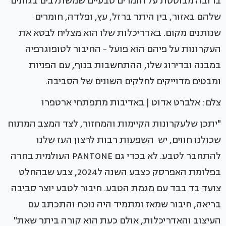
ברובה מבוססת על חומרים טבעיים שמשתלבים בגוונים
שלהם באזור, בין היתר ברזל, עץ, ופלדה, חומרים
שנותנים מקום. באדריכלות שלו הוא מצליח לבטא את
העקרונות על פיהם הוא פועל - החיבור לטופוגרפיה
במבנה ובדירוג שלו, ההתחשבות בנוף, עם הפניות
ומבטים מדוייקים לחלקים השונים של הסביבה.
צלם: אלברט אדוט | באדיבות מתפתחי ארטפרו
"יתכן שלעקרונות הקיימות והמחזור, לצד המצב המתוח
שכולנו חווים, יש השפעות רבות לרצון העז שלנו
להתחבר לטבע. לא בכדי גם PANTONE העולמית בחרה
בפלומת האפרסק כצבע השנה ל2024, צבע שבהחלט
צועד בד בבד עם מגמת הטבע. חיבור לטבע יוצר סביבה
בריאה, חיבור שמאז ומתמיד היה נוכח והתכתב עם
העיצוב והאדריכלות, אולם כעת הוא קורה ביתר שאת"