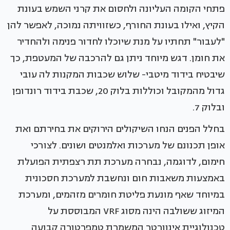
פתחי הקומה העליונה ולחסום את קרני השמש בעונת
הקיץ, ואילו בעונת החורף, כשזוויתה נמוכה, לאפשר להן
"לעבור" תחתיו על מנת שיוכלו לחדור פנימה ולהחדיר
את חומן. דגש מיוחד ניתן גם להרכבה של המעטפת, כך
שיבטיח בידוד מיטבי- שלוש שכבות המקנות לה עובי
גדול מהמקובל וכוללות בלוק 20, שכבת בידוד רונדופן
ובלוק 7.
בחלל הפנים הנחו השיקולים הירוקים את בחירתם ואת
אופן תכנונם של מערכות ואלמנטים ושונים. לצורכי
חימום, לדוגמה, נבחרה מערכת תת רצפתית הפועלת
באמצעות משאבות חום ונחשבת למערכת חסכונית
במיוחד שאף מונעת פליטת חומרים מזהמים, ומערכת
המיזוג ששולבה הינה מסוג VRF המבוססת על
טכנולוגיית אינוורטר המשמרת טמפרטורה קבועה