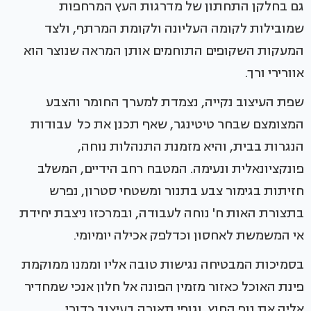
גם בחלקן התחתון של מדרגות העץ המרחפות
שמובילות לקומה העליונה ולקומת המרתף, ולצד
המעקות השקופים התוחמים אותן המראה שנוצר הוא
אוורירי ורך.
שפת העיצוב נקייה, נצמדת למערך החומר והצבע
המצומצם שבחר טיטינגר, שאף תכנן את כל עבודות
הנגרות בבית, והיא מזמנת התנהלות נוחה,
פונקציונאלית ונעימה. המטבח רחב הידיים, המשלב
חזיתות בגימור צבע בתנור ומשטחי סטרון, נפרש
בתצורת האות ח' נוחה לעבודה, ובמרכזו ניצבת יחידת
אי המשמשת לאחסון וכדלפק אכילה יומיומי.
בסמיכות המבטיחה נגישות טובה אליו וממנו ממוקמת
פינת האוכל כאזור מזמין הפונה אל חלון אנכי שמחדיר
אליה את נוף החוץ, וגופי תאורה בעיצוב כדורי