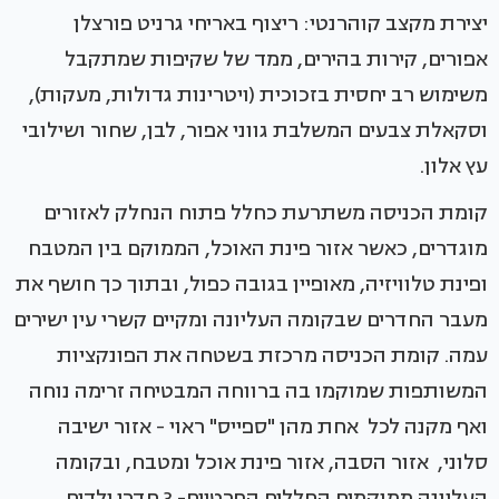
יצירת מקצב קוהרנטי: ריצוף באריחי גרניט פורצלן
אפורים, קירות בהירים, ממד של שקיפות שמתקבל
משימוש רב יחסית בזכוכית (ויטרינות גדולות, מעקות),
וסקאלת צבעים המשלבת גווני אפור, לבן, שחור ושילובי
עץ אלון.
קומת הכניסה משתרעת כחלל פתוח הנחלק לאזורים
מוגדרים, כאשר אזור פינת האוכל, הממוקם בין המטבח
ופינת טלוויזיה, מאופיין בגובה כפול, ובתוך כך חושף את
מעבר החדרים שבקומה העליונה ומקיים קשרי עין ישירים
עמה. קומת הכניסה מרכזת בשטחה את הפונקציות
המשותפות שמוקמו בה ברווחה המבטיחה זרימה נוחה
ואף מקנה לכל אחת מהן "ספייס" ראוי - אזור ישיבה
סלוני, אזור הסבה, אזור פינת אוכל ומטבח, ובקומה
העליונה ממוקמים החללים הפרטיים- 3 חדרי ילדים