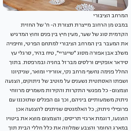
המרחב הציבורי
במבט מן הרחוב מייצרת תצורת ה- ח' של החזית
הקדמית סוג של שער, מעין חיץ בין פנים וחוץ המדגיש
את המעבר בין המרחב הציבורי למתחם הפרטי, וחיפויה
משלב אבן אפורה מסוג "שייגריי", טיח בהיר, סרגלי עץ
סידאר אופקיים ורלסים מברזל בחניה ובמרפסת. בתוך
החלל פנימה נחשף מרחב נקי, אוורירי ומואר, שניקיונו
ושפתו האסתטית נשענים על מוטיב של ניתוקים, הצנעה
וצמצום- כל מפגשי התקרות והקירות משמרים מרווחי
ניתוק משמעותיים ביניהם, וכך גם הפנלים שתוכננו עם
פרופילי ניתוק; כל האלמנטים שניתנים להצנעה אכן
הוצנעו, דוגמת ארגזי תריסים; והצמצום מוצא את ביטויו
במארג החומר והצבע שמלווה את כלל חללי הבית תוך