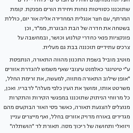
שתוכננו כסוויטות נוחות ויחידת הורים מפנקת. קומת
המרתף, עם חצר אנגלית המחדירה אליה אור יום, כוללת
בשטחה את חדרה של הבת הבוגרת, ממ"ד, וכן
פונקציות פנאי כחדרי קולנוע וכושר, ובמחשבה על
צרכים עתידיים תוכננה בבת גם מעלית.
מוטיב מוביל בשפת התכנון מהווה התאורה, הנתפסת
ע"י טיטינגר כאלמנט עיצובי שאף משמש להגדרת אזורים
"אופן שילוב התאורה מתווה, למעשה, את זרימת החלל,
משרטט אותו, ומושך את העין כלפי מעלה" לדבריו. ואכן,
כל מרווחי הניתוק שתוכננו במפגשי הקירות והתקרות
מנוצלים להצנעת תאורה, כאשר פסי האור הבוקעים מהם
מגדירים באורח מדויק אזורים בחלל, ואף מייצרים עניין
ויזואלי ותחושה של ריכוך מסה. תאורת לד "הושתלה"