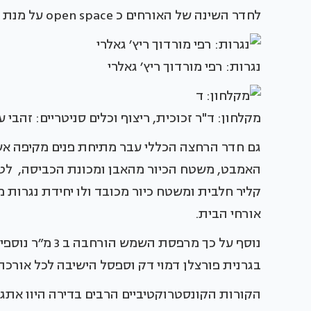
לחדר השינה של האורחים כ open space על מנת לתת מענה לאורחים בחזרתם מהים.
נגרות: רפי מורדוך ריץ׳ גאלרי
מקלחון: ד"ר זכוכית, ריצוף וכלים סניטריים: זהבי ע
גם חדר הרחצה הכללי עבר מתיחת פנים מקיפה אשר
האמבט, משטח הכיור מהאבן ומכונת הכביסה, לטו
קליר חלבית ומשטח כיור מכובד ולו יחידת נגרות 
אורחי הבית.
נוסף על כך מרפס
בגרנית פורצלן דמוי דק וספסל הישיבה לכל אורכה 
הקורות הקונסטרוקטיביים הרבים בדירה היוו אתג