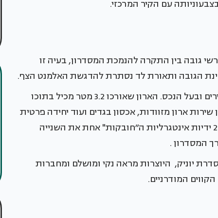
שי גובה בין התקרה להנמכת המסדרון, בעיה זו
נת הגובה ותאורת לד נסתרת להדגשת האלמנט הצף.
במסדרון נבנה ארון אשר תוכנן במיוחד לצרכי הדיירים ובעל הנכס. הארון שאורכו 3.2 מטר מכיל בתוכו
 שירות ארון מזוודות, אכסון בגדים ועוד יחידה פרטית
ננעלת של בעל הבית. חזית הארון מודגשת על ידי 2 ידיות אינטגרליות ה״חובקות" אחת את השנייה
ך המסדרון .
רת יוניק, היוצרות מראה נקי ומושלם ומחברות
קווים המודרניים.