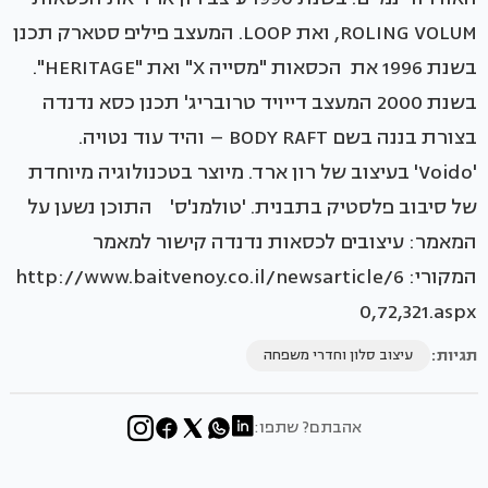
ROLING VOLUM, ואת LOOP. המעצב פיליפ סטארק תכנן
בשנת 1996 את הכסאות "מסייה X" ואת "HERITAGE".
בשנת 2000 המעצב דייויד טרובריג' תכנן כסא נדנדה
בצורת בננה בשם BODY RAFT – והיד עוד נטויה.
'Voido' בעיצוב של רון ארד. מיוצר בטכנולוגיה מיוחדת
של סיבוב פלסטיק בתבנית. 'טולמנ'ס' התוכן נשען על
המאמר: עיצובים לכסאות נדנדה קישור למאמר
המקורי: http://www.baitvenoy.co.il/newsarticle/6
0,72,321.aspx
תגיות:
עיצוב סלון וחדרי משפחה
אהבתם? שתפו: