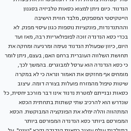
הנדנוד. כיום ניתן למצוא כסאות טלביזיה בסגנון
הייטקיסטי המספקים, מלבד חווית הישיבה
וההתנדנדות, פונקציות נוספות כגון עיסוי מפנק. לא
בכדי כסא הנדנדה זוכה לפופולאריות רבה, מאז ועד
היום, כיוון שפעולת הנדנוד נעימה ומרגיעה ומחקה את
תחושת השלווה העוברית ברחם האם; בעצם, ניתן לומר
כי כסא הנדנדה הוא ערסל למבוגרים. בהמשך לכך,
מומחים אף מחזקים את האמור ונראה כי לא במקרה
שיטות טיפול מהמזרח פועלות בצורה דומה. עיצוב
כסאות ובנייתם למטרת נדנוד אינו דבר מורכב יחסית, כל
שנדרש הוא להרכיב שתי קשתות בתחתית הכסא
המתהווה והלה ימלא את הפונקציה המבוקשת. הכסא
המפורסם ביותר כסא הנדנדה המפורסם ביותר
בתולדות עולם עיצוב כסאות הנדנדה נקרא "טונט", על