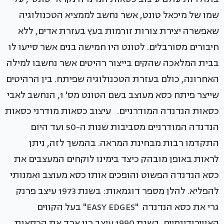
שמו של מיכאל טונט, אשר נחשב לממציא הטכנולוגיה
שאפשרה יצירת צורות זורמות בעץ בעזרת אדים, ללא
חיבורים מסורבלים. לטונט היו חמישה בנים אשר סייעו לו
בבית המלאכה שהקים בייצור רהיטים אשר נחשבו למילה
האחרונה, כולם בעזרת הטכנולוגיה שפיתח. בין הרהיטים
שייצר פיתח כסא מעוצב בשם הטונט מס' 1, הנחשב לאבי
כסאות הנדנדה המודרניים. עיצוב כסאות מודרני כסאות
הנדנדה המודרניים מסביבות שנות ה-50 ועד היום
התקדמו רבות מבחינת המראה. בהמשך לזה, ניתן
לראות באופן מובהק כיצד בימינו לוקחים המעצבים את
כסא הנדנדה הפשוט והופכים אותו כסא מעוצב ואמנותי
להפליא. להלן מספר דוגמאות: בשנת 1973 עיצב פרנק
גרי את כסא הנדנדה "EASY EDGES" בעל הקווים
האווירודינמיים. בשנת 1990 עיצב רון ארד את הכסאות