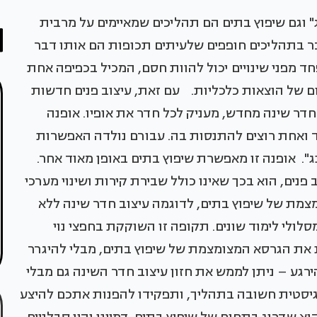
נג" וגם שיפוץ בתים הם תהליכים שמאיימים על מרבית
ר בתהליכים חופפים שלעיתים תכופות הם אותו דבר
ד מפני שינויים יכול להוות חסם, המכיל בכפיפה אחת
ם של הוצאות כלכליות. עם זאת, עיצוב פנים חדשות
חדר שינה מחדש, מעניק לכל חדר את אופיו. אופנה
חד ואחת רוצים להתנסות בה. עבורם נולדה האפשרות
ג". אופנה זו מאפשרת שיפוץ בתים באופן מאוד אחר.
ב פנים, הוא בכך שאינו כולל שבירת קירות ושינוי מערכי
מצמת של שיפוץ בתים, לדוגמה עיצוב חדר שינה ללא
סלולי לימוד שונים. תקופה זו השוקקת בחפצי נוי
ת את הגרסא המצומצמת של שיפוץ בתים, מבלי להיגרר
ירגע – ניתן לממש את חזון עיצוב חדר השינה גם מבלי
וגיסטית חשובה בתהליך, ותפקידו להפנות אתכם להיצע
וא שדרוג בתחום של שיפוץ בתים. דמיינו והיו סבלניים,