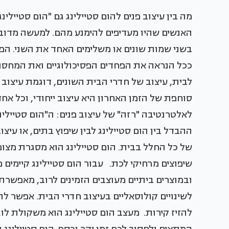
מה בין עיצוב פנים להום סטיילינג גם "הום סטיילי
האנשים שהיו מעדיפים להימנע מהם. למעשה מדוב
בשני שמות שונים או משלימים האחד את השני. הפח
ככל הנראה את הפחדים הפסיכולוגיים ואת המחסו
לבית, עיצוב של חדרי הבית השונים, דוגמת עיצוב 
סוחפת של הזמן האחרון היא עיצוב ייחודי, וכל א
לאלטרנטיבה "רזה" של עיצוב פנים: ה"הום סטיילינ
ההבדל בין הום סטיילינג לבין שיפוץ בתים, או עיצו
של כל החלל בבית. הום סטיילינג הוא מסגרת מצו
שיפוצים מרחיקי לכת. עבור הום סטיילינג קיימים מ
ובמוצרים ביתיים מעוצבים הזמינים לרוב, מאפשר
לשינויים קולוסאליים בעיצוב חדרי הבית. אפשר לה
להזיז קירות. מעצב הום סטיילינג הוא משקולת ל
המתאים ולחסוך לכם זמן יקר וכסף. הום סטיילינג ה