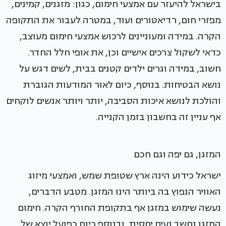
בישראל להיעזר עם אמצעי חימום, כגון: מזגנים, קמינים,
מפזרי חום, רדיאטורים ועוד, במטרה לעבור את התקופה
הקרה. במידה ומעוניינים לרכוש אמצעי חימום מעוצב,
כדאי לשקול צרכים אישיים וכן, את אופי חלל החדר.
חשוב, במידה וגרים ילדים קטנים בבית, לשים דגש על
נושא הבטיחות. בנוסף, כיום לאור המודעות הגוברת
והולכת לנושא איכות הסביבה, יותר ויותר אנשים לוקחים
אף עניין זה בחשבון בזמן הקנייה.
המזגן, גם יפה וגם חכם
ישראל כידוע הינה ארץ שטופת שמש, ואמצעי מיזוג
האוויר הנפוץ בה ביותר הינו המזגן. מטבע הדברים,
נעשה שימוש במזגן אף בתקופת החורף הקרה. חימום
המזגן נחשב נעים יחסית, ובנוסף כיום כפועל יוצא של