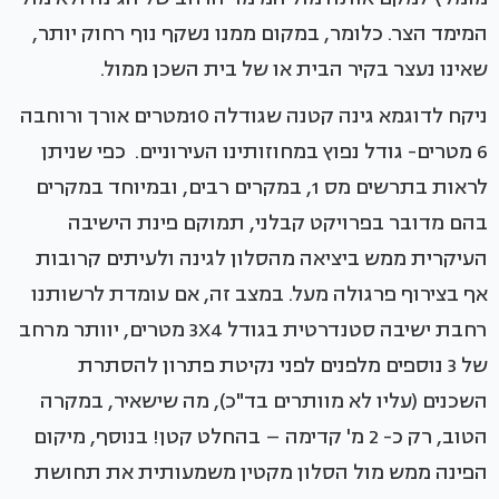
המימד הצר. כלומר, במקום ממנו נשקף נוף רחוק יותר,
שאינו נעצר בקיר הבית או של בית השכן ממול.
ניקח לדוגמא גינה קטנה שגודלה 10מטרים אורך ורוחבה
6 מטרים- גודל נפוץ במחוזותינו העירוניים. כפי שניתן
לראות בתרשים מס 1, במקרים רבים, ובמיוחד במקרים
בהם מדובר בפרויקט קבלני, תמוקם פינת הישיבה
העיקרית ממש ביציאה מהסלון לגינה ולעיתים קרובות
אף בצירוף פרגולה מעל. במצב זה, אם עומדת לרשותנו
רחבת ישיבה סטנדרטית בגודל 3X4 מטרים, יוותר מרחב
של 3 נוספים מלפנים לפני נקיטת פתרון להסתרת
השכנים (עליו לא מוותרים בד"כ), מה שישאיר, במקרה
הטוב, רק כ- 2 מ' קדימה – בהחלט קטן! בנוסף, מיקום
הפינה ממש מול הסלון מקטין משמעותית את תחושת