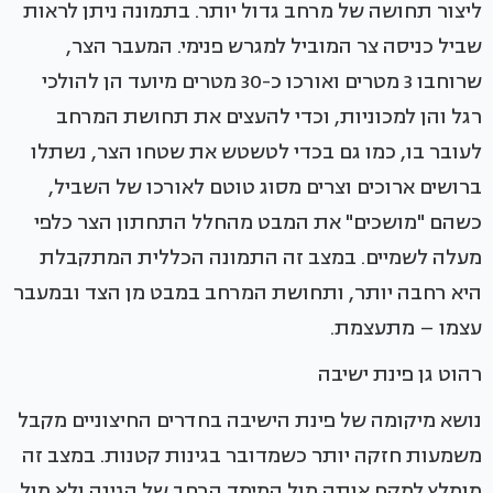
ליצור תחושה של מרחב גדול יותר. בתמונה ניתן לראות
שביל כניסה צר המוביל למגרש פנימי. המעבר הצר,
שרוחבו 3 מטרים ואורכו כ-30 מטרים מיועד הן להולכי
רגל והן למכוניות, וכדי להעצים את תחושת המרחב
לעובר בו, כמו גם בכדי לטשטש את שטחו הצר, נשתלו
ברושים ארוכים וצרים מסוג טוטם לאורכו של השביל,
כשהם "מושכים" את המבט מהחלל התחתון הצר כלפי
מעלה לשמיים. במצב זה התמונה הכללית המתקבלת
היא רחבה יותר, ותחושת המרחב במבט מן הצד ובמעבר
עצמו – מתעצמת.
רהוט גן פינת ישיבה
נושא מיקומה של פינת הישיבה בחדרים החיצוניים מקבל
משמעות חזקה יותר כשמדובר בגינות קטנות. במצב זה
מומלץ למקם אותה מול המימד הרחב של הגינה ולא מול