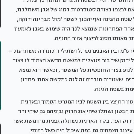
 היה לוותר על חנייה בשטח המגרש ומתוך כך עלתה
אם לרצפו בצורה סטנדרטית בסוג של אבן משתלבת,
ר 'יגנוב' שטח מהגינה ואף יהפוך לשטח 'מת' מבחינה ירוקה,
אחד הפתרונות שנמצא לכך היה שימוש באבן ג'אמעין
 מאותו הסוג לריצוף אזור החנייה.
משטח החנייה רוצף בפלטות אבן ברווחים של 10-15 ס"מ ובין האבנים נשתלו שתילי דיכונדרה משתרעת –
זל ירוק שיחבור ויזואלית למשטח הדשא הצמוד לו ויצור
לנוע בצורה חופשית על המשטח, וכאשר הוא נמצא
ים שאזוריה חוברים זה לזה כמקשה אחת. פתרון
ימת בשטח הגינה.
טון החוצץ בין השטח לבין המגרש הסמוך ובאדנית
הבטון נשתלו שיחי אוג חרוק וביניהם גם שיחי ורד
 ירוק העד. בקיר האדנית נשתלה גפנית מחומשת אשר
 עיצוב הצמחיה גם במה שיכול היה כשל חזותי.