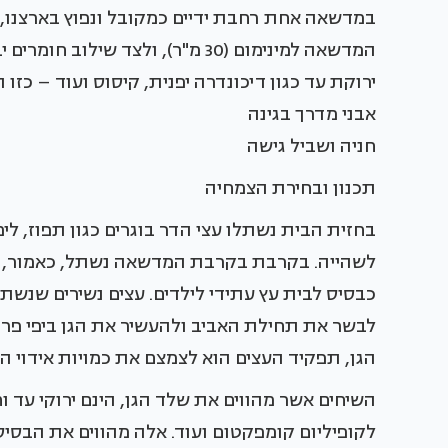
במדשאה אחת רחבת ידיים כמקובל ונפוץ בארצנו, 
המדשאה למינימום (30 מ"ר), ולצד
ירוקת עד כגון דיכונדרה יפנית, קיסוס ועוד – כזו
אבני מדרך בגינה
חניה ושביל גישה
תכנון ובחירת הצמחיה
בחזית הבית נשתלו עצי הדר בוגרים כגון תפוז, לי
לשהייה. בקרבת בקרבת המדשאה נשתל, כאמור, עץ
כבסיס לבית עץ עתידי לילדים. עצים נשירים שנשתלו
לבשר את תחילת האביב ולהעשיר את הגן ביפי פרי
הגן, תפקיד העצים הוא לצמצם את כמויות אידוי ה
השיחים אשר מהווים את שלד הגן, הינם ירוקי עד וח
לקופיליום קומפקטום ועוד. אלה מהווים את הבסיס