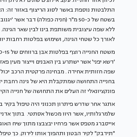
לכיוון אזור החנייה. עקב אילוצים שונים לא ניתן
התלבטות נוספת באשר לסוג הריצוף באזור זה: ה
בשטח של כ-50 מ"ר (חניה כפולה) דבר אש
ללא שפה עיצובית משותפת בינו לבין שאר הגינה. 
לאורך כל שטחי הגינה, ושימוש בפלטות רחבות יותר
'דשא יפני' אשר ישתרע בין האבנים וייצור מעין פא
שפה חזותית אחידה . מבחינה פרקטית הרכב יכול 
בחנייה התחושה שמתקבלת היא של גינה רחבת ידי
פונקציונאלי זה העלים את התחושה של חנייה הקי
אתגר אחר שדרש פיתרון תכנוני היה טיפול בקיר ב
שלמרגלותיו, אשר היוו מכשול אסתטי. בתוך אדנית 
אייסברג מטפס אשר פרחיו יבצבצו מתוך שיח האוג
"תידבק" לקיר הבטון ותהפוך אותו לירוק. כך טיפל