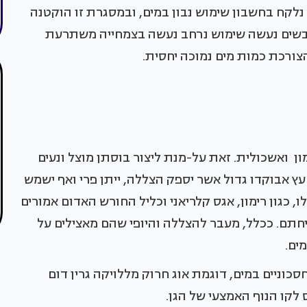
נלקח בחשבון שימוש נבון במים, ובמסגרת זו הוקטנה
 שילוב חומרים יבשים נעשה שימוש נרחב נעשה בצמחייה משתרעת
 הצורכת כמות מים נמוכה יחסית.
מון ואשכולית. זאת על-מנת ליצור בוסתן מוצל ונעים
 אבוקדו גדול אשר יספק הצללה, ייתן פרי ואף ישמש
, כגון רימון, אגס קלריאני וכליל החורש האדום אמורים
חתם. ככלל, מעבר להצללה והיופי שהם מאצילים על
מים.
סכוניים במים, דוגמת אוג חרוק מללויקה גרין דום
 לקו הנוף האמצעי של הגן.