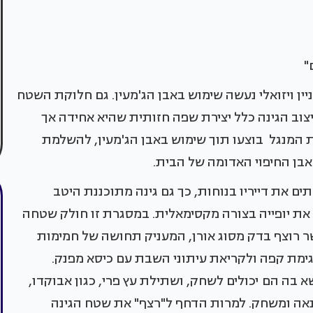
ם"
יין ויזואלי נעשה שימוש באבן הג'מעין. גם חלוקת השטח
יצוב הגינה כלל יצירת שפה חזותית שהיא אחידה אך
דת המנגל בוצעו תוך שימוש באבן הג'מעין, להשלמת
לאבן החיפוי האדומה של הבית.
ים את דייריו בנוחות, כך גם גינה מתוכננת היטב
ת יופייה בצורה מקסימאלית. במסגרת זו חולק שטחה
אשר רוצף בדק מסוג אורן, המעניק תחושה של חמימות
לגימת קפה ולקריאת עיתוני השבת עם כיסא מפנק.
א בה הם יכולים לשחק, ושתילת עץ פרי, כגון אבוקדו,
נאה ומשחק. למרות הדחף ל"רצף" את שטח הגינה