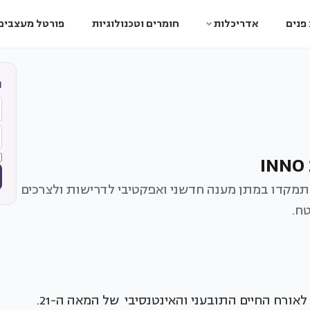
פנים
אדריכלות
חומרים וטכנולוגיות
פורטל מעצבים
ה
ת החללים המעוצבים שהוצגו בכנס INNO, התמקדו במתן מענה חדשני ואפקטיבי לדרישות ולצרכים
בחרתי לעצב חדר שינה כסוג של "תשובה" חמימה לאורח החיים התובעני והאינטנסיבי של המאה ה-21.