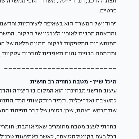
תצוגה לרכב, חב' היי-טק, משרדי וגופי ממשלה שונ
פרטיים.
ייחודו של המשרד הוא בשאיפה ליצירתיות וחדשנו
והתאמה מרבית לאופיו ולצרכיו של הלקוח. המשר
ממוחשבות המספקות ללקוח תמונה מלאה של החלל
ומתמחה בבניית זהות תאגידית לחברות עסקיות 
__________________________
מיכל שיין - מטבח כחוויה רב חושית
עיצוב חדשני מבחינתי הוא המקום בו היצירה והדמי
כמעצבת ואדריכלית, תמיד ריתק אותי ממד התנוע
שתתרחש באמת, שכן בסופו של דבר תפיסת המציאו
בחרתי לעצב מטבח מחומרים שאני אוהבת: חומרים ח
בכל פעם בקונטקסט אחר, כאשר באמצעות טכנולוג