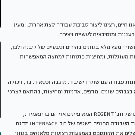
חיים, רצינו ליצור סביבת עבודה קצת אחרת... מעין
עננות ומוטיבציה לעשייה ויצירה.
ו מערכת עבודה עשויה מעץ מלא בגוונים בהירים וטבעיים של ליבנה ולבן,
ינות מעוגלות, ומחיצות פתוחות למחצה המאפשרות
ות עבודה עם שולחן ישיבות מוגבה וכסאות בר, ויכולה
 בגבהים שונים, מדפים, אדניות ומחיצות, בהתאם לצרכי
לתאורת ה"אי הירוק" בחרנו בגופי תאורה מסוגננים של חב' REGENT המאופיינים אף הם בדינאמיות,
גמישות ויכולת ניוד בהתאם לצורך. הרצפה בסביבת העבודה מחופה בשטיח של חב' INTERFACE מדגם
huma, המיובא ע"י חב' INNOVATE, שמשלים את הקונספט באמצעות רצועות פלאנקים בגווני