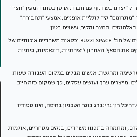
רוק" יצרנו בשיתוף עם חברת ארטן בטונדה מעין "חצר"
מתרומם" קיר לתליית אופניים, אמצעי "תחבורה"
אלמנטים, החצר והקיר, עשויים בטון.
להשלמת התמונה והאווירה שילבנו פריטים מעוצבים של חב' BUZZI SPACE וכסאות משרדיים איכותיים של
פיטרו ומעניקים את הטאץ' האחרון ליצירתיות, דינאמיות, ביתיות
 מרשימה ומרגשת. אנשים מבלים במקום העבודה שעות
, מייצרים ערך ועושים עסקים, כך שמקום כזה חייב
יכל רון גרינברג בוגר הטכניון בחיפה, הינו סטודיו
דם, ומתמחה בתכנון משרדים, בנקים מסחריים, אולמות