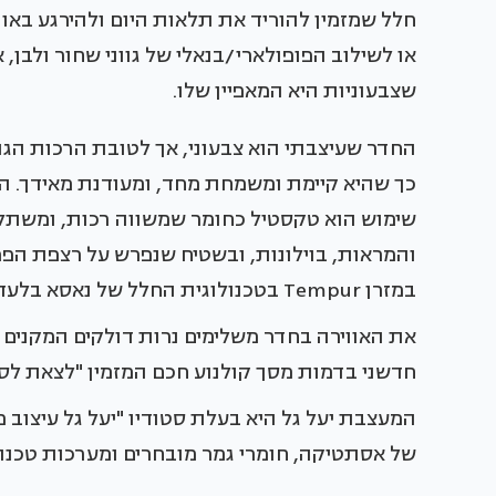
חלל שמזמין להוריד את תלאות היום ולהירגע באווי
או לשילוב הפופולארי/בנאלי של גווני שחור ולבן
שצבעוניות היא המאפיין שלו.
החדר שעיצבתי הוא צבעוני, אך לטובת הרכות הגוו
כך שהיא קיימת ומשמחת מחד, ומעודנת מאידך. הח
שימוש הוא טקסטיל כחומר שמשווה רכות, ומשתלב 
והמראות, בוילונות, ובשטיח שנפרש על רצפת הפ
במזרן Tempur בטכנולוגית החלל של נאסא בלעדי מרשת הולנדיה - המרכז להנדסת השינה.
את האווירה בחדר משלימים נרות דולקים המקנים לו 
חדשני בדמות מסך קולנוע חכם המזמין "לצאת לסר
המעצבת יעל גל היא בעלת סטודיו "יעל גל עיצוב 
של אסתטיקה, חומרי גמר מובחרים ומערכות טכנו