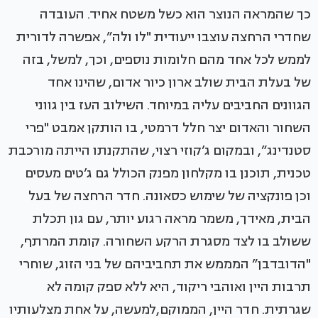
כך שהמראה הנוצר הוא כשל משטח אחיד. העובדה
שחדרי הרחצה עוצבו ייעודית "לו ולה”, אפשרה לדורית
לממש לכל אחד מהם חלומות נוספים, וכך, למשל, בזה
של בעלת הבית שולב ארון כיור אדום, שהינו אחד
הגוונים החביבים עליה במיוחד. השילוב העז בין גווני
השחור והאדום יצר חלל דרמטי, בו הותקן אמבט "פרי
סטנדינג”, ובמקום ג’קוזי רצוי, שהתקנתו הייתה מורכבת
טכנית, תוכנן בו מקלחון מפנק הכולל גם ג’טים מעסים
וכן פונקציה של שימוש כסאונה. חדר הרחצה של בעל
הבית, מאידך, משמר מראה רגוע יותר, עם גון תכלת
ששולב בו לצד מסגרת הרקע השחורה. קומת המרתף,
"הדובדבן” המממש את תחביביהם של בני הזוג, שוחרי
תרבות היין ואוהבי ריקוד, היא ללא ספק קומה לא
שגרתית. חדר היין, הממוקם,למעשה, על אחת מצלעותיו