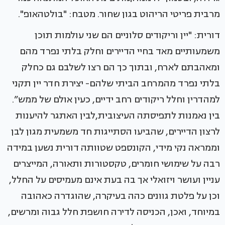
מרבית פריטי הריהוט בגון שחור. מטבח: "בולטהאופ".
דורית: "יין וריקודים סלוניים הם שני עולמות תוכן
משמעותיים מאד בחיי הדיירים וחלק בלתי נפרד מהם
ומאהבתם לארח, ובתוך כך הם רצו לשלבם גם כחלק
בלתי נפרד מהמרחב הביתי שלהם- יצירת חדר יין תקני
למהדרין וחלל ריקודים רחב ידיים, כעין אולם של ממש”.
בין נאמנות לתפיסתה העיצובית,לבין האתגר להיענות
לרצון הדיירים, שהביעו הסתייגות חד משמעית מגון לבן
וממראה נקי מידי, הקונספט שטוותה דורית נשען במידה
רבה על שימושי חומרים, טקסטורות ותאורה, המייצרים
עניין ועושר ויזואלי אך בה בעת אינם מעמיסים על החלל,
וכן על פלטת גוונים כהה בעיקרה, שהוגדרה כאהובה
במיוחד, ואכן, הכניסה לדירה חושפת חלל גבוה ומרשים,