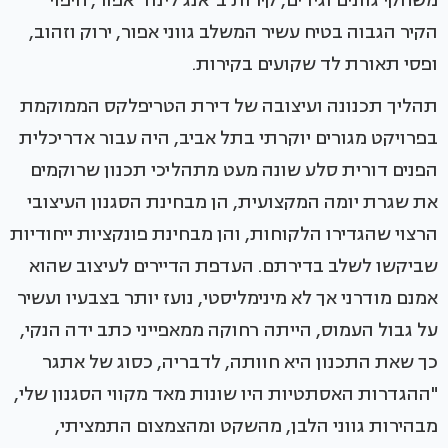
משחקי גוונים וגידים, קירות ב"אנג'לינה" אפור, חיפוי
הקיר הגבוה בטיח עשיר המשלב גווני אפור, ירוק וזהוב,
ופסי תאורת לד שקועים בקירות.
תהליך תכנונה ועיצובה של דירת הטריפלקס הממוקמת
בפרויקט מגורים יוקרתי בתל אביב, היה עבור אדריכלית
הפנים דורית סלע שונה מעט מתהליכי תכנון שרוקמים
את שגרת יומה המקצועית, הן מבחינת הסגנון העיצובי
הרצוי שהגדירו הלקוחות, והן מבחינת פונקציות ייחודיות
שביקשו לשלב בדירתם. העדפת הדיירים לעיצוב שהוא
אמנם מודרני אך לא מינימליסטי, נועז יותר בצבעיו ועשיר
על גבול העמוס, הייתה רחוקה ממאפייני כתב ידה הנקי,
כך שאת התכנון היא חוותה, לדבריה, כסוג של אתגר
"ההגדרות האסתטיות היו שונות מאד מקווי הסגנון שלי,
מבהירות גווני הלבן, מהשקט ומהצמצום התמציתי,