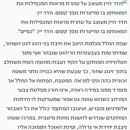
חדר היין מעוצב על טהרת מראות המכפילות את
המאוחסן בו ומייצרות נופך קסום. חדר יין: "כפיים".
שפת החלל מגלמת היטב את חיבת בני הזוג לגון השחור,
שמיתרגמת בצבעוניות הריהוט שנבחר ואף מסך
הטלוויזיה המותקן על הקיר הגבוה מחופה הטיח משתלב
בתוך זיגוג שחור, כך שבעת שהיא כבויה נותר משטח
זכוכית כהה ונקי למראה. המטבח, הפתוח אל החלל אך
מופרד ממנו במידה ראויה, אינו חורג מפלטת צבעי
המרחב כשהוא עוטה גון אפור שמעניקות לו חזיתות
אלומיניום מוברש, ועיצובו המוקפד כולל את כל האבזור
המתקדם שנדרש להשגת נוחות מיטבית. במרכז שטחו
ניצבת יחידת אי גדולה, ופינת האוכל הסמוכה אליו