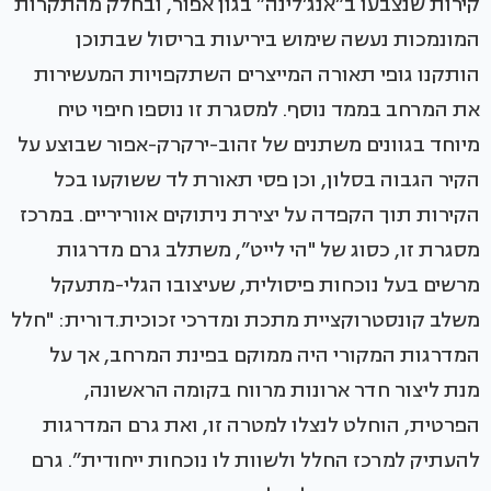
קירות שנצבעו ב”אנג’לינה” בגון אפור, ובחלק מהתקרות
המונמכות נעשה שימוש ביריעות בריסול שבתוכן
הותקנו גופי תאורה המייצרים השתקפויות המעשירות
את המרחב בממד נוסף. למסגרת זו נוספו חיפוי טיח
מיוחד בגוונים משתנים של זהוב-ירקרק-אפור שבוצע על
הקיר הגבוה בסלון, וכן פסי תאורת לד ששוקעו בכל
הקירות תוך הקפדה על יצירת ניתוקים אווריריים. במרכז
מסגרת זו, כסוג של "הי לייט”, משתלב גרם מדרגות
מרשים בעל נוכחות פיסולית, שעיצובו הגלי-מתעקל
משלב קונסטרוקציית מתכת ומדרכי זכוכית.דורית: "חלל
המדרגות המקורי היה ממוקם בפינת המרחב, אך על
מנת ליצור חדר ארונות מרווח בקומה הראשונה,
הפרטית, הוחלט לנצלו למטרה זו, ואת גרם המדרגות
להעתיק למרכז החלל ולשוות לו נוכחות ייחודית”. גרם