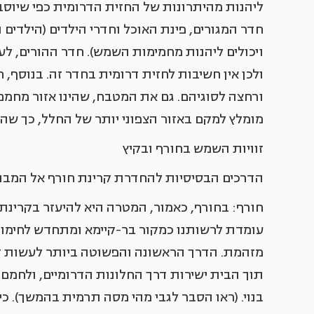
ליהנות מהיתרונות של החזית הדרומית כפי שיוסב
חדר המגורים, פינת האוכל וחדרי הילדים (הילדי
ויכולים ליהנות מחמימות השמש). חדר ההורים, ל
ולכן אין חשיבות לחזית דרומית בחדר זה. בנוסף, 
ורחצה לסוגיהם. גם את המטבח, שהינו אזור מחמם 
מומלץ למקם באזור הצפוני יותר של החלל, כך שהקר
זוויות השמש בחורף ובקיץ
הדרכים הבסיסיות להחדרת קרינת חורף אל המב
חורף: בחורף, כאמור, המטרה היא להיעזר בקרינת
עומדת לרשותנו כמקור בר-קיימא ומתחדש לחימום 
מזהמת. הדרך הראשונה והפשוטה ביותר לעשות ז
תוך הבית ישירות דרך החלונות הדרומיים, ולחמ
בנוי. (ראו הסבר לגבי מהי מסה תרמית בהמשך).