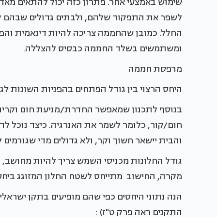
שימוש באמצעי אחר. פתרון כזה יכול להתאים מאד 
לשפר את התפקוד שלהם, ולבתים גדולים שבהם 
החלל. כמובן שהחממה צריכה להיות דינאמית והפי
ומשתמשים בשלד החממה כבסיס להצללה.
מרפסת חממה
היחס הרצוי בין גודל הפתחים בהפניות השונות לגו
בנוסף לתכנון שמאפשר החדרת/מניעת חום וקרינ
חום/קור, כלומר לשמר את האנרגיה. כיצד נוכל לדע
והבית יישאר חשוך וקר, ולא גדולים מדי שגורמים ל
גודל החלונות מכניסי השמש צריך להיות מחושב, וב
מקרה, החישוב מתייחס לשטח החלון המזוגג ביחס
התקנים ראה פרק ט"ז) :