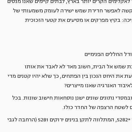
לאקלימים הקרים יותר בארץ, לבתים קיימים שאנו מנסים
קשה לאפשר חדירת שמש ישירה לעומק משמעותי של
כה: בקיץ מפרקים או מסיעים את קטעי הזכוכית
דל החללים הפנימיים
ת שמש אל הבית, חשוב מאד לא לאבד את אותו
ת את היחס הנכון בין הפתחים, כך שלא יהיו קטנים מדי
איבוד האנרגיה שאנו מייצרים?
מסדי נתונים שונים ישנן נוסחאות חישוב שונות. בכל
 לשטח הרצפה של החדר כולו.
הנה נתוני היחסים כפי שהם מופיעים בתקן ישראלי *5282, המתלווה לתקן בנינים ירוקים 5281 (הרחבה לגבי