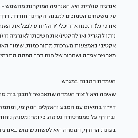
אנרגיה סולרית היא האנרגיה המוקרנת מהשמש - אם
על משטחים הסמוכים למבנה. הקרינה חודרת דרך ה
אורכי גל). תכנון אדריכלי 'ירוק' יודע לנצל את ה
ניתן להגדיל (או להקטין) את חשיפתו לאנרגיה זו (ב
אקטיבי באמצעות מערכות מתוחכמות. שימור האנרג
מאפשר אגירה ושחרור של חום דרך המסה התרמית
העמדת המבנה במגרש
שאיפה היא ליצור העמדה שתאפשר לתכנן בית סולא
דייריו בתיאום עם הטבע והאקלים המקומי, ומתפקד 
ובחורף על טמפרטורה נעימה. כלומר: מעניק נוחו
בעונת החורף, המטרה היא לעשות שימוש באנרגי