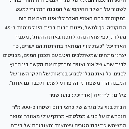
ה-80 והתכנון הפנימי של שני האגפים היה זהה. "בחרנו
לשמור על השלד ההיקפי של המבנה המקורי למעט
במקומות בהם האופי האדריכלי אינו תאם את רוח
התקופה. כך למשל, פינות רבות בבית היו קטומות ב-45
מעלות, כפי שהיה נהוג לתכנן באותה העת", מסביר
האדריכל. "כעת קווי המתאר בחזיתות הם ישרים, כך
יצרנו פתחים שמשתלבים היטב עם תכנון הפנים, מכניסים
לבית שפע של אור ואוויר ומחזקים את הקשר בין החוץ
לפנים. כל זאת מבלי לפגוע בנראות של חלקו השני של
המבנה הדו משפחתי. הקפדתי לשמר ולכבד גם אותו".
צילום: ולרי זיוז | אדריכל: בועז שניר
הבית בנוי על מגרש של כחצי דונם ושטחו כ-300 מ"ר
הנפרשים על פני 4 מפלסים- מרתף עילי מאוורר ומואר
המשמש כיחידת מגורים עצמאית ומאובזרת של ביתם