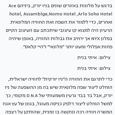
בדגש על מלונות באזורים שונים בניו יורק, ביניהם Ace
hotel, Assamblge,Nomo Hotel ,Arlo Soho Hotel
ואחרים, כדי ללמוד את השפה ואת החוויה המלונאית.
הרעיון היה למצוא קו עיצובי שיתכתב עם העיצוב הקיים
במלון NYX אך ירחיב את גבולות החוויה, באופן שיהיה
פחות אפלולי ומעט יותר ״מלונאי״ ו״היי קלאס״.
צילום: איתי בנית
צילום: איתי בנית
כדי לתרגם את החוויה ה״ניו יורקית״ לחוויה ישראלית,
הוחלט ליצור שפה מלונאית שיש בה מן ההשפעה של ניו
יורק, אבל בד בבד גרעין משמעותי של D.N.A מקומי; כך
למשל הוחלט ליצור דלפק כניסה מעוגל, בגוון של עץ אגוז
המשרה חוויה רכה ונוקשה בו זמנית, שהותקן על רצפה