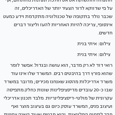
התעוזה והתשוקה אט אט הולכת ונעלמת מהתחום, אף
על פי שדווקא לדור הצעיר יותר של האדריכלים, זה
שכבר נולד בתקופה של טכנולוגיה מתקדמת וידע כמעט
אינסופי, צריכה להיות האחריות להעז וליצור דברים
חדשים.
צילום: איתי בנית
צילום: איתי בנית
רואי דוד לא רק מדבר, הוא עושה ובגדול. אפשר לומר
שהוא פורץ דרך בהיבטים רבים. המשרד שלו אינו עוד
משרד אדריכלות מהסוג שאנחנו מכירים; מדובר במשרד
שבו כ-20 עובדים מדיסציפלינות שונות כחלק מתפיסה
עקרונית של מולטי-דיסציפלינריות. מלבד תכנון אדריכלי
ועיצוב פנים, המשרד עוסק כיום גם בעיצוב מוצר ואף
חדר לתחום המלונאות, והוא מבטיח שעוד השנה צפויות