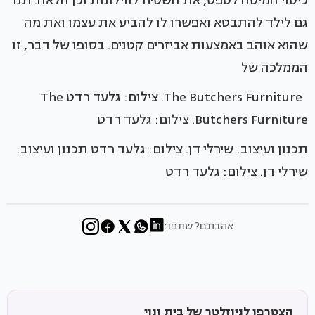
כיסוי המיטה לטפט, את השטיח לווילונות וכן הלאה. תנו
גם לילד להתבטא ואפשרו לו להביע את עצמו ואת מה
שהוא אוהב באמצעות אביזרים קטנים. בסופו של דבר, זו
הממלכה של
The Butchers Furniture. צילום: גלעד רדט The
Butchers Furniture. צילום: גלעד רדט
תכנון ועיצוב: שירלי דן. צילום: גלעד רדט תכנון ועיצוב:
שירלי דן. צילום: גלעד רדט
אהבתם? שתפו:
הצטרפו לניוזלטר של בית ונוי