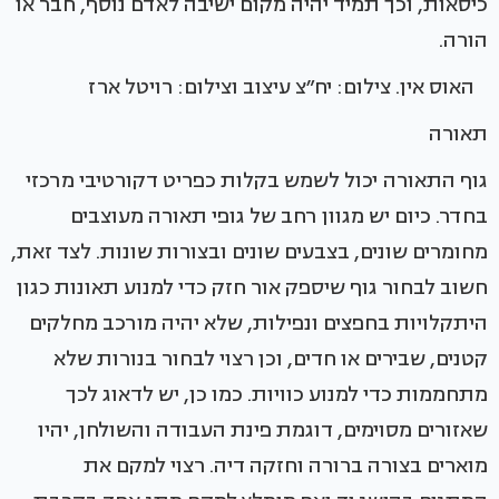
כיסאות, וכך תמיד יהיה מקום ישיבה לאדם נוסף, חבר או
הורה.
האוס אין. צילום: יח״צ עיצוב וצילום: רויטל ארז
תאורה
גוף התאורה יכול לשמש בקלות כפריט דקורטיבי מרכזי
בחדר. כיום יש מגוון רחב של גופי תאורה מעוצבים
מחומרים שונים, בצבעים שונים ובצורות שונות. לצד זאת,
חשוב לבחור גוף שיספק אור חזק כדי למנוע תאונות כגון
היתקלויות בחפצים ונפילות, שלא יהיה מורכב מחלקים
קטנים, שבירים או חדים, וכן רצוי לבחור בנורות שלא
מתחממות כדי למנוע כוויות. כמו כן, יש לדאוג לכך
שאזורים מסוימים, דוגמת פינת העבודה והשולחן, יהיו
מוארים בצורה ברורה וחזקה דיה. רצוי למקם את