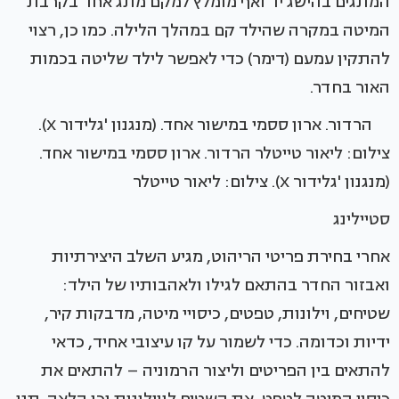
המתגים בהישג יד ואף מומלץ למקם מתג אחד בקרבת
המיטה במקרה שהילד קם במהלך הלילה. כמו כן, רצוי
להתקין עמעם (דימר) כדי לאפשר לילד שליטה בכמות
האור בחדר.
הרדור. ארון ססמי במישור אחד. (מנגנון 'גלידור X).
צילום: ליאור טייטלר הרדור. ארון ססמי במישור אחד.
(מנגנון 'גלידור X). צילום: ליאור טייטלר
סטיילינג
אחרי בחירת פריטי הריהוט, מגיע השלב היצירתיות
ואבזור החדר בהתאם לגילו ולאהבותיו של הילד:
שטיחים, וילונות, טפטים, כיסויי מיטה, מדבקות קיר,
ידיות וכדומה. כדי לשמור על קו עיצובי אחיד, כדאי
להתאים בין הפריטים וליצור הרמוניה – להתאים את