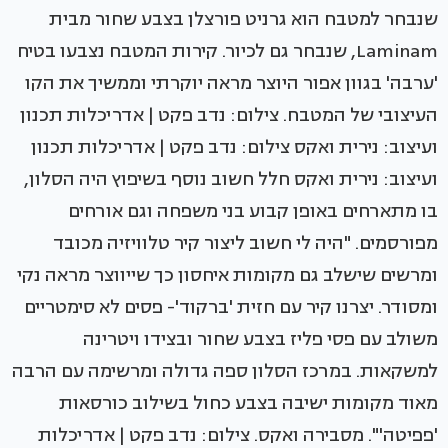
שנבחר למטבח הוא גרניט פורצלן בצבע שחור מבית
Laminam, שנבחר גם לכיור. קירות המטבח נצבעו בטיח
'ערבה' בגוון אפור היוצר מראה יוקרתי וממשיך את הקו
העיצובי של המטבח. צילום: נדב פקט | אדריכלות תכנון
ועיצוב: נירית ואקס צילום: נדב פקט | אדריכלות תכנון
ועיצוב: נירית ואקס חלל חשוב נוסף בשיפוץ היה הסלון,
בו מתארחים באופן קבוע בני משפחה וגם אורחים
מפורסמים. "היה לי חשוב ליצור קיר טלוויזיה מכובד
ומרשים שישלב גם מקומות איחסון כך שייווצר מראה נקי
ומסודר. יצרנו קיר עם חזית 'ברקוד'- פסים לא סימטריים
משולב עם פסי פליז בצבע שחור ובצידו ויטרינה
למשקאות. במרכז הסלון ספה גדולה ומרשימה עם הרבה
מאוד מקומות ישיבה בצבע כחול בשילוב כורסאות
'פפיטה'". מסבירה ואקס. צילום: נדב פקט | אדריכלות