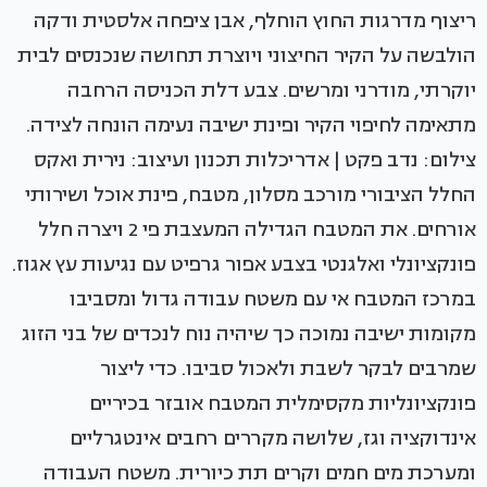
ריצוף מדרגות החוץ הוחלף, אבן ציפחה אלסטית ודקה
הולבשה על הקיר החיצוני ויוצרת תחושה שנכנסים לבית
יוקרתי, מודרני ומרשים. צבע דלת הכניסה הרחבה
מתאימה לחיפוי הקיר ופינת ישיבה נעימה הונחה לצידה.
צילום: נדב פקט | אדריכלות תכנון ועיצוב: נירית ואקס
החלל הציבורי מורכב מסלון, מטבח, פינת אוכל ושירותי
אורחים. את המטבח הגדילה המעצבת פי 2 ויצרה חלל
פונקציונלי ואלגנטי בצבע אפור גרפיט עם נגיעות עץ אגוז.
במרכז המטבח אי עם משטח עבודה גדול ומסביבו
מקומות ישיבה נמוכה כך שיהיה נוח לנכדים של בני הזוג
שמרבים לבקר לשבת ולאכול סביבו. כדי ליצור
פונקציונליות מקסימלית המטבח אובזר בכיריים
אינדוקציה וגז, שלושה מקררים רחבים אינטגרליים
ומערכת מים חמים וקרים תת כיורית. משטח העבודה