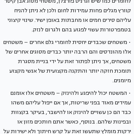
לחומרים כמו שיש וגרניט פורצלן, משטחי מסוג אבן קיסר
קוורץ מגלים פחות עמידות לחום ולכן לא ניתן להניח
עליהם סירים חמים או מחבתות באופן ישיר. שינוי קיצוני
בטמפרטורות עשוי לפגוע בהם ולגרום לנזק.
• משטחים שכבדים יחסית לחומרי גלם אחרים – משטחים
אלו מהונדסים והם הרבה יותר כבדים מסוגים אחרים של
משטחים, אך ניתן לפתור זאת על ידי בניית מסגרת
תומכת חזקה יותר והתקנה מקצועית של אנשי מקצוע
מיומנים.
• המשטח יכול להיפגע ולהינזק – משטחים אלו אומנם
עמידים מאוד בפני שריטות, אך אם ייפול עליהם משהו
כבד הם כן עשויים להינזק או להישבר, בעיקר בקצוות
ובפינות שלהם. בנוסף, כאשר אתם חותכים מזון או
ירקות מומלץ שתעשו זאת על קרש חיתוך ולא ישירות על