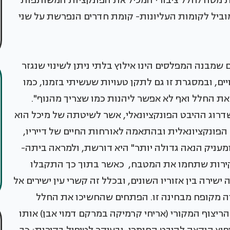
ת מטה לחלל ציבורי המכיל את הפונקציות המשותפות
ביל לקומות העליונות- קומת חדרים הנפרשת על שני
שמבנה המפלסים הינו אילוץ בלתי ניתן לשינוי שנגזר
יים, ובמסגרת זו גם לתקן טעויות שעשיתי בזמנו, כמו
ת החלל ואף לא אפשר ליהנות כמו שצריך מהנוף".
דרוג ההיבט הפונקציונאלי, אשר לשיטתה של מיכל הוא
הפונקציונאלית ובהתאמה לאורחות החיים של דייריו,
ומעניק הנאה גדולה יותר" היא דורשת, ולמראה ביתה-
י קירות שתחמו את המטבח, כאשר בתוך כך התקבלו
ירה בין אזוריו השונים, ובכלל זה קשרי עין ישירים אל
ה מקופח מבחינה זו. הפתחים שהחשיכו את החלל
הריצוף המקורי (אריחי קרמיקה במרקם דמוי אבן) אותו