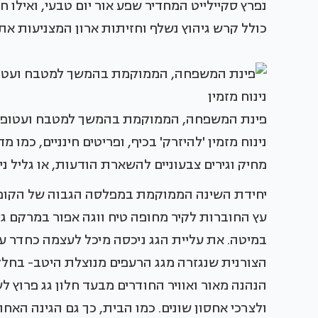
נפרץ סקיילייט המחדיר שפע אור יום טבעי, ואילו 
כולל קרש גיהוץ נשלף וחזיתות ארון המצניעות א
פינת המשפחה, הממוקמת בהמשך למטבח ועטופה ב
נינוח מזמין 'להיזרק' בכיף, ופריטים חינניים, כמו
מחיק וגירים צבעוניים להשארת הודעות, או גליל נ
יחידת השינה הממוקמת במפלסה הגבוה של הקומה
עץ החוברות לקיר מחופה טיח ווגה אפור במרקם ג
במיטה. את עליית הגג ניכסה מיכל לעצמה כחדר ע
הצורנית שנגזרה מגג הרעפים מנוצלת היטב- בחל
הנהנה מאור ואוויר החודרים מבעד חלון גג פרוץ ל
ולצרכי אחסון שונים. כמו הבית, כך גם הגינה הא