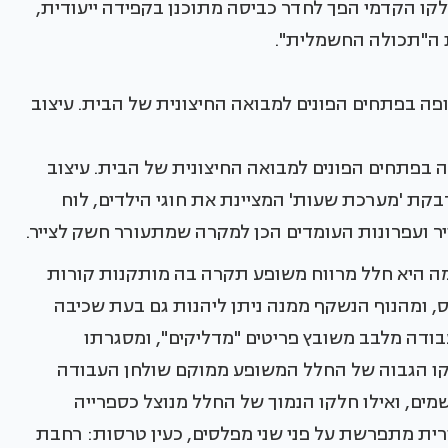
חלקו הקדמי הפך לחדר כביסה מתוכנן בקפידה ייעודית,
ת ה"תכולה החשמלית".
פתחים הפונים למבואה החיצונית של הבית. עיצוב
 מדבקת 'מערכת שעות' המציינת את חוגי הילדים, לוח
ייר ועפרונות העומדים הכן למקרה שמתעורר חשק לצייר.
 היא חלל מרווח משופע תקרה בה מותקנות קורות
ס, ומהנוף הנשקף ממנה ניתן ליהנות גם בעת שכיבה
בודה מלבב משובץ פריטים "מדליקים", ומסגרתו
קו הגבוה של החלל המשופע ממוקם שולחן העבודה
שמים, ואילו חלקו הנמוך של החלל מנוצל כספרייה
חורית מתפרשת על פני שני מפלסים, כעין טרסות: רחבת