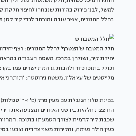
הותירה מיכל כשהיה, חלק משמעותי מתהליך השיפו
למשל, לבני פירוק בהירות שנבחרו לחיפוי חלקת ק
בחלל המגורים, אשר עובה והורחב לכדי קיר קטן ו
חלל המטבח ש'הצטרף' לחלל המגורים: רצף יחידות 
יחידת קיר, ושולחן במרכז. משטח העבודה במראה
וכולל בתוכו כיור ולהבות גז המתיישרים עמו בקו 
מלייסטים של עץ אלון. משטח נירוסטה: 'תותחני אי
בפינת סלון הגובלת עם מעין פרק (פ' ו-ר' סגולו
החוצצת חלקית בין שני האזורים ומצניעה את הירי
שכבת קיר קדמית לצורך הטמעתו בתוכה. המרווח 
כעין הילה נעימה, והקירות משני צדדיה נצבעו בטיח