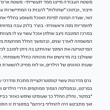
משטח העבודה מייצג ממד תעשייתי- משטח ארוך ל
חיבור, ובתוכו "שתולות" להבות גז המתיישרות עמ
האי, שצדה הפונה לפינת האוכל משופע בחללי אחסון
לחומריות גסה וראשונית- בוצ'ר בלוק עבה במיוחד,
במרכז המטבח ניצב שולחן אוכל עשוי עץ לו מצוות
המשפחה לאורך שנים, ובהמשך החלל ממוקמת פינת
הפרקטיקה את המסך שהותקן בה ניתן לסובב לכיוון
ששולבו בה מדגישים את מהותה כחלל משפחתי, 
שעות החוגים של הילדים, או לוח מחיק להשארת ה
גרם מדרגות עשוי קונסטרוקציית מתכת ומדרכי 
בפרקט, ובמפלסה הנמוך ממוקמים חדרי הילדים ו
"במקור, נחלק החלל כך שעומקו שימש כאזור כביס
ואך מתבקש היה להחליף ביניהם" במסגרת זו הוס