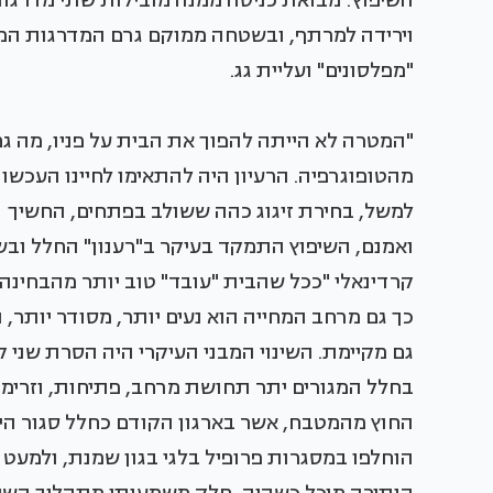
השיפוץ: מבואת כניסה ממנה מובילות שתי מדרגו
וירידה למרתף, ובשטחה ממוקם גרם המדרגות המו
"מפלסונים" ועליית גג.
"המטרה לא הייתה להפוך את הבית על פניו, מה גם 
מהטופוגרפיה. הרעיון היה להתאימו לחיינו העכשוו
למשל, בחירת זיגוג כהה ששולב בפתחים, החשיך א
ואמנם, השיפוץ התמקד בעיקר ב"רענון" החלל ובש
קרדינאלי "ככל שהבית "עובד" טוב יותר מהבחינה 
כך גם מרחב המחייה הוא נעים יותר, מסודר יותר, 
גם מקיימת. השינוי המבני העיקרי היה הסרת שנ
בחלל המגורים יתר תחושת מרחב, פתיחות, וזרימה יש
החוץ מהמטבח, אשר בארגון הקודם כחלל סגור הי
הוחלפו במסגרות פרופיל בלגי בגון שמנת, ולמעט 