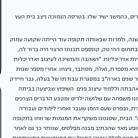
ם, כהמשך ישיר שלו. בטרסה הנמוכה ניצב בית העץ
תה של מעצבת הפנים מיכל מטלון נבנה לפני 12 שנה, ולמרות שבאותה תקופה עוד הייתה שקועה עמוק
חום ההי טק, קונספט תכנונו הרצוי היה ברור לה,
ות אדריכליות. "האהבה והמשיכה לעיצוב ואדריכלות
 היא מספרת, ואלה, מסתבר, ניצחו. אחרי מספר שנות
 שנים בארה"ב במסגרת עבודתו של בעלה, גבר חיידק
בתה וללמוד עיצוב פנים. השיפוץ שביצעה בביתה
חנו משפחה עם שלושה ילדים ומטבע הדברים הצרכים
צת את הבית, ובפרט שעם הזמן שעבר ואחרי לימודים ועבודה
". הבית, שסגנונו משקף את המגמות שרווחו בתקופה
ופע מאד שהכתיב מבנה מפלסים, שנותר כך גם לאחר