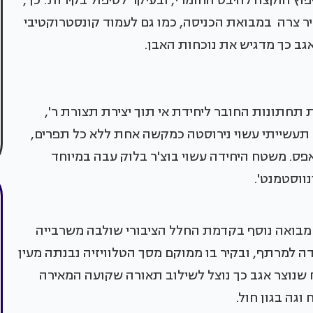
ץ הוקצה להיבט החומרי, ובעיקר לטיפול בקירות: כך,
יר צרה במבואת הכניסה, כמו גם לעמוד קונסטרוקטיבי
אגב כך מדגיש את נוכחות האבן.
תחתונות החובר ליחידת אי תוך יצירת תצורת ר',
 תעשייתי עשוי נירוסטה כמקשה אחת ללא כל תפרים,
אפס. משטח היחידה עשוי בוצ'ר בלוק עבה במיוחד
נווסטמנט'.
ת) מבואה נוסף בקדמת החלל הציבורי שולבה משרבייה
דה למרתף, ובקיר בו ממוקם מסך הטלוויזיה נבנתה מעין
שנוצר אגב כך נוצל לשילוב תאורה שקועה המאירה
 וגה בגון חול.