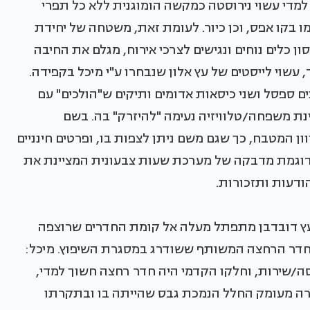
מדי עשוי נירוסטה כמקשה הומוגנית ללא כל תפרי
ו בקו אפס, וכן כיור. לעומת זאת, משטחה של יחידת
 כלים נוחים ונגישים לצרכי אירוח, מגלם את החיבה
 עשוי לייסטים של עץ אלון שנבחרו ע"י מיכל בקפידה.
ים ספסל ושני כיסאות אדומים ותיקים ש"הולכים" עם
 משפחה/טלוויזיה נעימה "להיזרק" בה. בשם
 המטבח, כך שגם משם ניתן לצפות בו, ופרטים חינניים
דוגמת מדבקה של מערכת שעות צבעונית המציינת את
ודעות ותזכורות.
עץ דובדבן מתפתל מעלה אל קומת החדרים שרוצפה
חדר הרחצה המשותף ששודרג במסגרת השיפוץ. מיכל:
ה/שירות, וחלקו הקדמי היה חדר רחצה חשוך למדי,
רה מעומק החלל הנמכת גבס שהייתה בו ובתקרתו