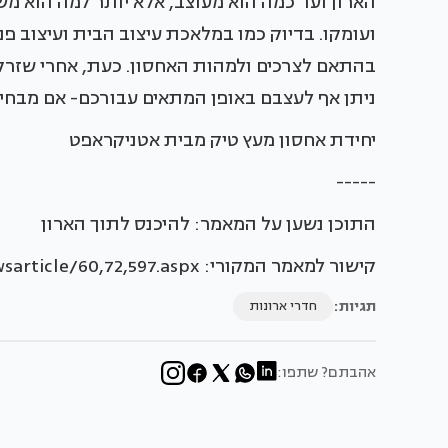
הארון ועד כמה הוא מעוצב, אלא יותר למה הוא משמ
ועומקו. בדיוק כמו במלאכת עיצוב הבית ועיצוב פני
בהתאם לצרכים ולמהות האחסון. כעת, אחרי שזרק
ניתן אף לעצבם באופן המתאים עבורכם- אם מבחינת 
יחידת אחסון מעץ טיק מבית אטניקראפט
-----
התוכן נשען על המאמר: להיכנס לתוך הארון
קישור למאמר המקורי: http://www.baitvenoy.co.il/newsarticle/60,72,597.aspx
תגיות:
חדרי ארונות
אהבתם? שתפו: