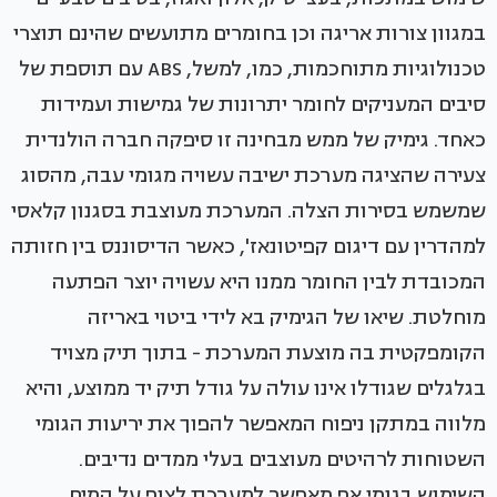
במגוון צורות אריגה וכן בחומרים מתועשים שהינם תוצרי
טכנולוגיות מתוחכמות, כמו, למשל, ABS עם תוספת של
סיבים המעניקים לחומר יתרונות של גמישות ועמידות
כאחד. גימיק של ממש מבחינה זו סיפקה חברה הולנדית
צעירה שהציגה מערכת ישיבה עשויה מגומי עבה, מהסוג
שמשמש בסירות הצלה. המערכת מעוצבת בסגנון קלאסי
למהדרין עם דיגום קפיטונאז', כאשר הדיסוננס בין חזותה
המכובדת לבין החומר ממנו היא עשויה יוצר הפתעה
מוחלטת. שיאו של הגימיק בא לידי ביטוי באריזה
הקומפקטית בה מוצעת המערכת - בתוך תיק מצויד
בגלגלים שגודלו אינו עולה על גודל תיק יד ממוצע, והיא
מלווה במתקן ניפוח המאפשר להפוך את יריעות הגומי
השטוחות לרהיטים מעוצבים בעלי ממדים נדיבים.
השימוש בגומי אף מאפשר למערכת לצוף על המים,