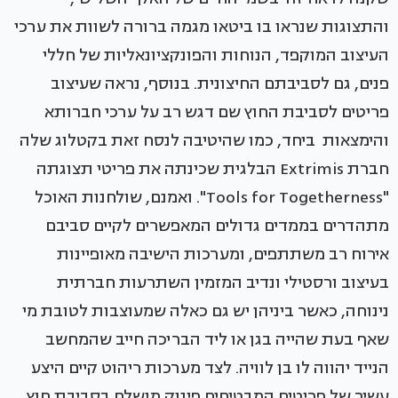
והתצוגות שנראו בו ביטאו מגמה ברורה לשוות את ערכי
העיצוב המוקפד, הנוחות והפונקציונאליות של חללי
פנים, גם לסביבתם החיצונית. בנוסף, נראה שעיצוב
פריטים לסביבת החוץ שם דגש רב על ערכי חברותא
והימצאות ביחד, כמו שהיטיבה לנסח זאת בקטלוג שלה
חברת Extrimis הבלגית שכינתה את פריטי תצוגתה
"Tools for Togetherness". ואמנם, שולחנות האוכל
מתהדרים בממדים גדולים המאפשרים לקיים סביבם
אירוח רב משתתפים, ומערכות הישיבה מאופיינות
בעיצוב ורסטילי ונדיב המזמין השתרעות חברתית
נינוחה, כאשר ביניהן יש גם כאלה שמעוצבות לטובת מי
שאף בעת שהייה בגן או ליד הבריכה חייב שהמחשב
הנייד יהווה לו בן לוויה. לצד מערכות ריהוט קיים היצע
עשיר של פריטים המבטיחים פינוק מושלם בסביבת חוץ