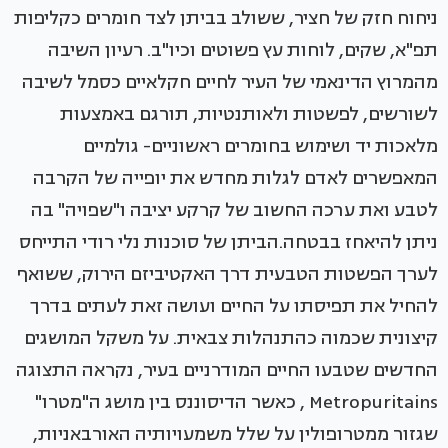
ניחוח חזק של חציר, ששולב בביתן לצד חומרים כקליפות
תפ"א, שקים, לוחות עץ פשוטים וכיו"ב. רעיון השיבה
מהמרוץ הדינאמי של העיר לחיים חקלאיים כסמל לשיבה
לשורשים, לפשטות ולאותנטיות, תורגם באמצעות
מלאכות יד ושימוש בחומרים ראשוניים- גולמיים
המאפשרים לאדם לגלות מחדש את יופייה של הקרבה
לטבע ואת ערכה החשוב של קרקע יציבה ו"שפויה" בה
ניתן להיאחז בבטחה.הביתן של סוכנות נלי רודי התייחס
לערך הפשטות הטבעית דרך האקטיביזם הירוק, ששואף
להחיל את תפיסתו על החיים ועושה זאת לעתים בדרך
קיצונית שכמוה כהתנהלות צבאית. על משקל המושגים
החדשים שטבעו החיים המודרניים בעיר, נקראה התצוגה
Metropuritains , כאשר הדיסוננס בין מושג ה"מטרו"
שגזור ממטרופולין על שלל משמעויותיה האורבאניות,