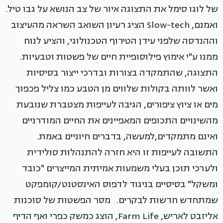
של לוגו סימל את התצוגה איור של צב הנושא על גבו טיל.
ואמנם, Slow-tech הציג רעיון השואב השראה מהעיצוב
וההנדסה שלפני עידן הטירוף הטכנולוגי, והציע לנוח
ממנו ע"י אימוץ פילוסופיית חיים של פשטות וטבעיות.
התצוגה, שהתמקדה בצורות ובדרכי ייצור בסיסיות
ואשר לוותה בקולות שלווים מן הטבע כמו צליל פכפוך
מים או ציוץ ציפורים, הגיבה לעייפות מצטברת שנובעת
מהשינויים התכופים המאפיינים את החיים המודרניים
ואינם מתמקדים,למעשה, בדברים חיוניים באמת.
התשובה לעייפות זו היא חזרה להתנהלות סולידית
ולערכי תוכן בעלי משמעות אמיתית המייצרים "כובד
ומשקל" בסיסיים בניגוד לדפוס האינסטנט/קומפקט
שמתחדש חדשות לבקרים. מסר הפשטות של סוכנות
אליזבט לאריש, Farm Life, הוצג כמשק כפרי ואף הדיף