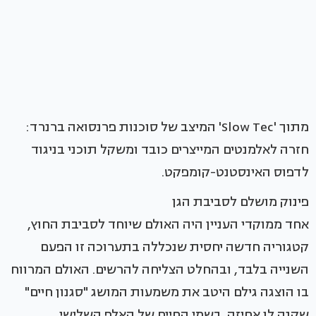
מתוך 'Slow Tec' המיצב של סוכנות פרנסואה ברנרד:
חזרה לאלמנטים המייצרים כובד ומשקל תוכני בניגוד
לדפוס האינסטנט-קומפקט.
פינוק מושלם לסביבת הגן
אחד ממוקדי העניין היה האולם שיוחד לסביבת החוץ,
קטגוריה חדשה יחסית שנכללה בתערוכה זו הפעם
השנייה בלבד, ובהחלט הצליחה להרשים. האולם המרווח
בו הוצגה גילם היטב את משמעות המושג "סגנון חיים"
שקנה לו אחיזה בשמי החיים של האלף השלישי,