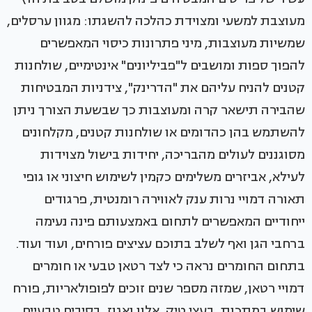
מעוצבת למשעי ומצוידת כהלכה להשגתו: מגוון ערסלים,
שמשיות מעוצבות, מיני פתרונות כיסוי המאפשרים
להפוך ספות ומושבים ל"פביליונים" אינטימיים, שולחנות
קטנים להניח עליהם את "הדרינק", צידניות המבטיחות
שהבירה תישאר קרה ומעוצבות כך שבשעת הצורך ניתן
להשתמש בהן כהדומים או שולחנות קטנים, מקלחונים
מסוגננים לעולים מהבריכה, יחידות בישול מצוידות
לעילא, אביזרים משלימים כקמין לשימוש חיצוני או גופי
תאורה דמויי נרות ענק לאווירה רומנטית, פרגודים
ייחודיים המאפשרים לתחום באמצעותם פינה נעימה
ברחבי הגן ואף לשלב בתוכם עציצים פורחים, ועוד ועוד.
בתחום החומרים נראה כי לצד רטאן טבעי או חומרים
דמויי רטאן, שמזה מספר שנים זוכים לפופולאריות, פורח
שימוש במתכות, בעצי טיק, אלון ואגוז, בסיבים טבעיים