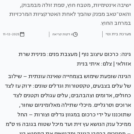
ישיבה אינטימיות, מטבח חוץ, ספת זולה מבמבוק,
והאט־טאב מפנק שהפך לאחת האטרקציות המרכזיות
במרחב החוץ.
מערכת בית ונוי
4 דקות קריאה
11-12-2025
גינה: כרכום עיצוב נוף | מעצבת פנים: פנינית שרת
אזולאי | צלם: איתי בנית
הגינה שופעת שימוש בצמחייה שאינה עונתית – שילוב
של עלים בצבעים, טקסטורות וגדלים שונים: ירוק עז לצד
כחולים, אדומים וצהבהבים; עלים עגולים וקטנים לצד
ארוכים וסרגליים. מיכלי שתילה מאלומיניום שחור,
שתוכננו על ידי כרכום במגוון גדלים וצורות – החל
ממיכל ענק הנושא עץ זית ועד מיכל שטוח בגובה 15 ס"מ
– מפוזרים ברחבי הגינה ומדגישים את המפגש בין