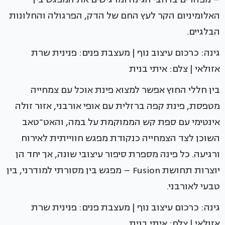
האלומיניום הקר לעץ החם של הדק, הפרגולה והחלונות
הבלגיים.
גינה: כרכום עיצוב נוף | מעצבת פנים: פנינית שרת
אזולאי | צלם: איתי בנית
בין חללי החוץ אפשר למצוא פינת אוכל עם צמחייה
מטפסת, פינת קפה ברזלית עם אופי אורבני, אזור זולה
אינטימי עם ספת קש הממוקמת על במה, והאט־טאב
השוכן לצד הצמחייה כנקודת מפגש חווייתית לאירוח
ורגיעה. כל פינה מספרת סיפור עיצובי שונה, אך יחד הן
יוצרות תחושת Fusion – מפגש בין מסורתי למודרני, בין
טבעי לאורבני.
גינה: כרכום עיצוב נוף | מעצבת פנים: פנינית שרת
אזולאי | צלם: איתי בנית