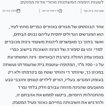
לשעות היממה המשתנות ואזורי אירוח מפנקים.
מערכת בית ונוי
9 דקות קריאה
03-04-2013
אחד הבונוסים של מגורים באזורים כפריים מחוץ לעיר,
הוא המגרשים הגדולים יחסית עליהם נבנים הבתים,
ואשר בתוך כך מאפשרים ליהנות משטחי גינות מכובדים
למדי. זהו גם סיפורה של הגינה השוכנת ביישוב כפרי
בצפון עמק החולה בקרבת הבאניאס: גינה המשתרעת
על כ- 700 מ"ר, המקיפה-עוטפת בית שהעמדתו נעשתה
במכוון כך, שיוותר די והותר שטח גם בקדמתו ולא רק
בעומק המגרש. בעליו, הורים לילדים קטנים וחובבי טבע
מושבעים שהגינה מהווה עבורם חלק בלתי נפרד
מהתנהלות היומיום, ביקשו לממש את אהבתם זו,
ולהדגיש את חשיבותה בחייהם כאזור פעיל המספק