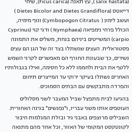
(salix hastata ), עץ תאנה (Ficus carica), שיחי
דייאטס (Dietes Bicolor and Dietes Grandiflora )
ועשב לימון ( Cymbopogon Citratus) ונוף מימיה,
הכולל פרחי נימפיאה (Nymphaea ) ודגי קוי (Cyprinus
carpio) המשייטים ביניהם בנחת, משלים את התמונה
פסטוראלית. העצים שנשתלו בצד זה של הגן הם עצים
נשירים, כך שבעונת החורף הם מאפשרים לקרני השמש
ללטף את הבית ולחממו ללא כל חסימה, ואילו בגבולותיו
האחרים נשתלו בעיקר ירוקי עד המייצרים תיחום
והפרדה מתבקשים עם הבתים הסמוכים.
בהגיעו לבית מתפצל שביל המעבר לשני מסלולים
העוטפים אותו משני עבריו, ו"נפגשים" בגינה האחורית.
השבילים מרוצפים באבני גיר ובזלת המגלמות חיבור
לקונטקסט המקומי של האזור, וכל אחד מהם מתנאה