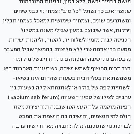
נעשה בבנייה יבשה, ללא בטון, ובגינות המוגבהות
שנוצרו אגב כך נשתל "כל טוב": צמחי נוי כבני שיחים
ומשתרעים שונים, וצמחיה שימושית למאכל כצמחי תבלין
וירקות, אשר שיבוצם במעין שבילי משנה במסלול
הכניסה לבית מזמין לשלוח יד, לקטוף, וליהנות ישירות
מטעם פרי אדמה טרי ללא מליצות. בהמשך שביל המעבר
נקבעה פינת ישיבה המכונה פינת חורף בשל מיקומה
בצד דרום החשוף לשמש ישירה, כשבעונות האחרות היא
משמשת את בעלי הבית בשעות שהחום אינו בשיאו-
לשתיית קפה של בוקר או לאתנחתא קלה בשעות בין
ערביים לצילו של ספיון השעווה (Sapium sebiferum )
הפינה מוקמה על דק עץ קטן שנבנה תוך יצירת ניקוז
הולם למי הגשמים, והישיבה בה חושפת את המבט
לבריכת נוי שתוכננה מולה: חבויה מאחורי שיח ערבה