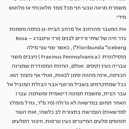
משמרת מראה טבעי חף מכל ממד מלאכותי או מלוטש
מידי.
את המעבר מהרחוב אל מרחב הבית-גן פנימה מסמנת
גדר חיה של שיחי ורדים לבנים (ורד איסברג – Rosa
Floribunda "Iceberg") , כאשר שני עצי מילה
פנסילוונית ( Fraxinus Pennsylvanica ) ניצבים משני
עבריה כעין זקיפים. ואולם, החזות המסודרת שמציגה
הכניסה, אינה מהווה סימן לבאות, ואולי אף נהפוך הוא.
ככל שמתקדמים בשביל מרוצף אבני הבזלת המוביל אל
עבר הבית, נחשפת תמונה דינאמית ומשתנה. עברו
האחד תחום במדשאה לא גדולה (70 מ"ר, גודל מומלץ
למדשאות) הנפרשת בתצורת לב כלשהי, ואת השני
תוחמים סלעים המייצרים כעין טרסות. חיבור הסלעים