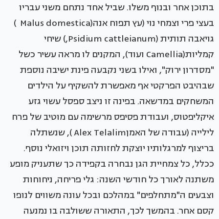
בתוכן אחר ובנוף משלו. שביל אחד נתחם משני עבריו
בעצי פרי וצמחי נוי (עץ תפוח אנה(Malus domestica )
גויאבה תותית (Psidium cattleianum,) שיחי
קמליות(Camellia ועוד), המקנים לו מראה עשיר כשל
"מסדרון ירוק", ואילו בשני נקבעה פינת ישיבה נוספת
שבהיבט הפרקטי אף מאפשרת להשקיף על הילדים
המשחקים במדשאה. בפינה זו ניצב ספסל עשוי גזע
איקליפטוס, ועבודת פסיפס מרשימה עם מוטיב של פרח
לילייה (עבודה של האמןAlex Telalim ), שנשתלה
בריצוף למרגלותיו יוצקת לחזותה תוכן ויזואלי נוסף.
ככלל, כל צמחיית הגן נבחרה בקפידה כך שתעניק מופע
משתנה לאורך כל חודשי השנה: גלי פריחה, ניחוחות
וצבעים ה"מתחלפים" במהלכם ובכל עונה משווים לנופו
קסם אחר. בהמשך לכך, התאורה ששולבה בו נמנעה