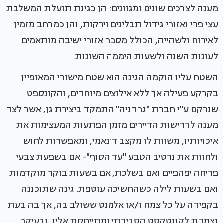
מענה לצרכים שונים ומגוונים: הן כגינת תועלת המשלבת
עצי פרי ואזורי גידול תבלינים וירקות, והן כמרחב מזמין
לאירוח ולשהייה, הכולל מספר אזורי ישיבה מותאמים
לעונות השנה ולשעות היממה השונות.
השטח עליו הוקמה הגינה הוא שטח מישורי המאופיין
בקרקע פעילה אך ללא אילוצים מיוחדים, והקונספט
שנרקם ע"י חברת "גרדניה" התמקד ביצירת גן, אשר לצד
מענה לדרישות הדיירים מזמן הפתעות המעצימות את
איכויותיו, משוות לו מקצב דינאמי, ומאפשרות לחוש
ולחוות את נרטיב הטבע "עד הסוף"- אם בשפעת צבעי
פריחה יפהפיים ואם בשלכת, אם בשעות בוקר מוקדמות
ואם בשעות לילה כשהחשיכה עוטפת. גינה שתוכננה
בקפידה על כל צמח ו/או אלמנט ששולב בה, אך בה בעת
נצמדת לקונטקסט הסביבתי ומתייחסת אליו, ובעיקר