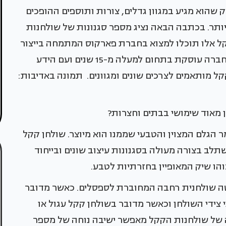
 שהוא מגיע במגוון גדלים, צורות ותוספים ההופכים
יותר. בכתבה הבאה נציג מספר סגנונות של שולחנות
ל אלו תוכלו למצוא בחברת פארקוס המתמחה בייצור
ושיווק של שולחנות קקל לשוק המוסדי והפרטי. החברה עוסקת בתחום למעלה מ-15 שנים ועם הידע
קקל מותאמים לצרכים שונים ומגוונים. תמונה באדיבות:
 מאוד שימושי בבתים וחצרות?
הגלם המצוין והטבעי שממנו הוא מיוצר. שולחן קקל
ע העץ הוא בהיר ומשתלב בצורה מעולה בסגנונות עיצוב שונים ובייחוד
והו שיק המאופיין בחזרתיות לטבע.
לטה שולחנית רחבה המחוברת לספסלים. כאשר מדובר
 צידי השולחן וכאשר מדובר בשולחן קקל עגול או
 של שולחנות הקקל מאפשר ישיבה נוחה של מספר