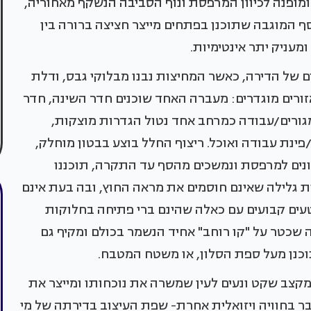
ת ה-60 משמש כשזלונג ומופנה לכיוון המרפסת ונוף הסביבה הנשקף מאחוריה,
 המוגבה שתוכנן בפתחים מייצר חציצה ברורה בין
עניק יתר אינטימיות.
 של הדירה, כאשר המחיצות נבנו מבלוקי גבס, ודלת
ורים מוגדרים: מעברה האחד שוכנים חדר השינה, חדר
ורים/עבודה כמרחב אחד נטול הגדרות מוצקות,
ת עבודה ואוכל. ריצוף החלל בוצע בבטון מוחלק,
ונים למרפסת ונמשכים מהסף עד התקרה, תוכננו
נות גלילה שאינם חוסמים את מראה החוץ, ובה בעת אינם
ים קבועים עם כאלה שהינם ברי פתיחה בחלוקות
שכטר על "קו רוחב" אחיד הנשמר בכולם ומקיף גם
תוכנן מעל ספת הסלון, או משטח המטבח.
מקצב שקט ונעים לעין שמשרה את נוכחותו ומייצר את
ובר בחוויה ויזואלית אחרת- שפת העיצוב בדירתה של מי