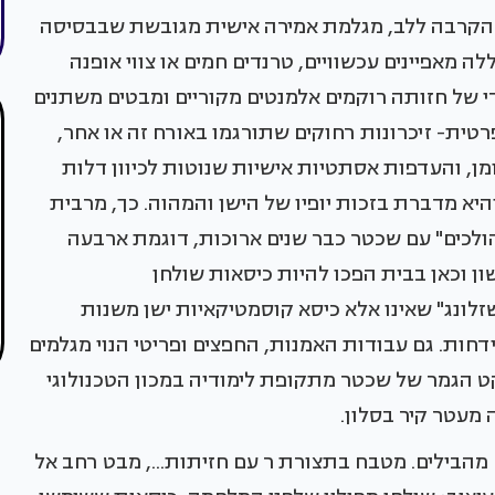
 הקרבה ללב, מגלמת אמירה אישית מגובשת שבבסיסה
לה מאפיינים עכשוויים, טרנדים חמים או צווי אופנה
די של חזותה רוקמים אלמנטים מקוריים ומבטים משתנים
ית- זיכרונות רחוקים שתורגמו באורח זה או אחר,
ומן, והעדפות אסתטיות אישיות שנוטות לכיוון דלות
היא מדברת בזכות יופיו של הישן והמהוה. כך, מרבית
הולכים" עם שכטר כבר שנים ארוכות, דוגמת ארבעה
 וכאן בבית הפכו להיות כיסאות שולחן
לונג" שאינו אלא כיסא קוסמטיקאיות ישן משנות
 נידחות. גם עבודות האמנות, החפצים ופריטי הנוי מגלמים
יקט הגמר של שכטר מתקופת לימודיה במכון הטכנולוגי
 מעטר קיר בסלון.
מהבילים. מטבח בתצורת ר עם חזיתות..., מבט רחב אל