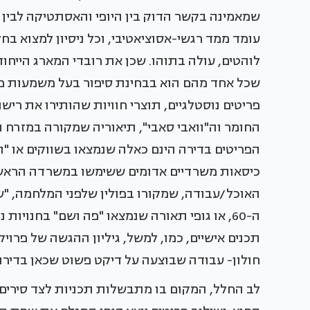
שמאמינה בקשר הדוק בין היופי והאסתטיקה לבין
עומד ממד רגשי-אסוציאטיבי, וכל ניסיון למצוא בחל
לוהטים, עולה בתוהו. שכן את רובדי המארג הייחו
שכל אחד מהם הוא בבחינת סיפור בעל משמעות פרט
פריטים נוסטלגיים, תוצרי חוויות שהותירו את ריש
החומר וה"וואבי סאבי", תיאוריה שמקורה במזרח ו
הפריטים בדירה הינם כאלה שנמצאו בשווקים או "
כיסאות משרדיים אדומים ששימשו במשרדה הראשון
האוכל/עבודה, שמקורו בפולין שלפני המלחמה, "שז
ה-60, או גופי תאורה שנמצאו "פה ושם" בחנויות
תכנים אישיים, כמו, למשל, גיליון ההגשה של פרו
חולון- עבודה שבוצעה על דיקט פשוט שכאן בדירה
לב החלל, המקום בו מתבשלות תכניות לצד סירים 