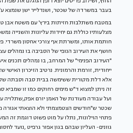
החוץ, ושילוב פריטים יוצא דופן המגלם את שפת ה
בעבר במשרדה של שכטר, ושנדלייר ישן שנמצא ע"
במטבח משתלבות חזיתות בירץ' עם משטח אבן טבע
מצלעותיו כוללת גם יחידות עליונות והשנייה נמש
חותמת אותו, ומשרתת אף צורכי אחסון משרדי. פ
חושף את העירוב הנופי של הסביבה בו נמהלים עצים
"העירוב הפנימי" של המרחב, בו נמהלים תכנים אי
ייחודית, זורמת והרמונית. נרטיב הזיכרון האישי ש
אלא דלת מקורית ששימשה בבית סבה וסבתה של ש
זה ניתן למצוא ד"ש מימים רחוקים כמו זו שמביא 
ועל עבודה מעודנת של האמן יורם אפק,שתלויה על
שכטר ש"חודשים הצטמצמתי ולא הוצאתי אגורה מי
פתחי הוילונות, נתלו על מוט פשוט דוגמת זה המש
גוונים- העליון שבהם בגון אפור גרפיט ,נועד לחס