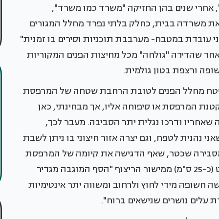
, אחרי שנים בהן החזיקה "משרד כמו משרד",
ת משרדה בבית, כחלק בלתי נפרד מחלל המגורים
י עובדת במטבח- מערבבת תוכניות וסירים בו זמנית"
ר שהדירה "גולחה" מכל מחיצות הפנים המקוריות
פה ורצפת בטון גולמית.
 שטח מחלל הפנים לטובת הרחבת שטחה של המרפסת
קטנת המרפסת או סיפוחה אליו, אך מבחינתי, כאן
 שאחריו ודרכו נגלית יתר הסביבה. מעבר לכך,
נהנית לטפח, וגם יצרה אזור חיצוני בו ניתן לשבת
מסבירה שכטר, שאף הדגישה את קיומה של המרפסת
כמרחב חוץ נפרד כשיצרה סף מוזאיקה מוגבה מעט (כ-25 ס"מ) ממישור הריצוף "הסף המוגבה מגדיר
ה חשופה מידי לחוץ ולרחוב ומשווה יתר אינטימיות
ת עלים נושרים שנישאים ברוח".