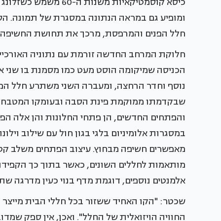
כיסא קוסמטיקאיות משנו
ומופיע גם במראה הנתונה במסגרת של תמונה. הסף
חלל הפנים והמרפסת, מרכך את תחושת החשיפה ומ
חלוקת המרחב החדשה זורמת עם נתוניה האורכיים
הכניסה שמיקומה הוסט מעט כמו מסמנת בו שני אז
נוסף וחדר הרחצה, ומעברה השני משתרע חלל המג
שבקדמתו ממוקמת פינת הסבה ובעומקו המטבח/פינ
והפתחים החדשים, הן פתחי החלונות והן אלה הפ
במסגרות אלומיניום בלגי בגון חול עם שילוב וילו
מאפשרים חשיפה מבחוץ. עיצוב הפתחים משלב קטע
מותאמות לחללים השונים, כאשר בתוך כך הקפידה 
אלמנטים נוספים, דוגמת מדף בנוי כעין מדרגה ש
שכטר: "הקו האחיד ששזור בכל חללי הבית מייצר 
החוויה הויזואלית של החלל". ואכן, אין ספק שמד