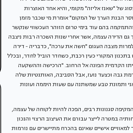
וג של "שאנז אליזה" מקומי, והיא אחד האוצרות
וסר הבנת הערך של המקום" אומרת מי שכבר מזמן
 והתמקמה בהם עוד בימי טרום הזוהר העכשווי שנקשר
וכך גם הדירה עצמה, אשר אחרי שנות השכרה רבות ניצבה
למרות מצבה העגום "חשה את ערכה", כדבריה - דירה
שטחה, המשתרע על 115 מ", נפרש בתכנון המקורי כעין רכבת, כשחדר הוביל לחדר, ובכלל
יתו הקדמית הפונה אל הרחוב. "הרכישה וההשקעה
 גבה וכצעד נועז, אבל הסביבה, האותנטיות שלה
ני ותמונת טבע שמשתנה עם שעות היממה ועונות
קיפה סגנונות רבים, הפכה להיות לקוחה של עצמה,
יה במטרה לייצר עבורם את העיצוב הרצוי והנכון
למאוויים אישיים שאינם בהכרח מתיישרים עם נורמות