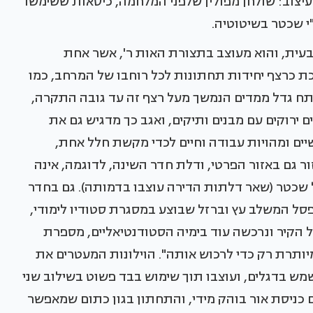
עיצוב: שולחן מפולין שלפני המלחמה, כיסאות ששימשו
י שכטר בשיטוטיה.
ית, והוא מעוצב בתצורת האות ר', אשר אחת
כת כרצף יחידות תחתונות לכל רוחבו של המרחב, כמו
תח גדל ממדים הנמשך מעל רצף זה עד גובה התקרה,
 ירוקים עם מבנים ותיקים, ואגב כך מדגיש גם את
שיים ומהויות עבודה וחיים לכדי מקשת חלל אחת,
זור גם באזור הפרטי, ודלת חדר השינה, לדוגמה, אינה
כטר (שאר דלתות הדירה עוצבו בדמותה). גם בחדר
ספסל המשלב עץ וברזל שבוצע במסגרת סטודיו לימודי,
 הקיר ונרכשה עוד בימיה הסטודנטיאליים, מספרת
ותרת רק כדי לרכוש אותה". הוילונות המעטרים את
מש בדגלים, ועוצבו תוך שימוש בבד פשוט בשילוב שני
ום כניסת אור בוהק מידי, והתחתון בגון כתום שמאפשר