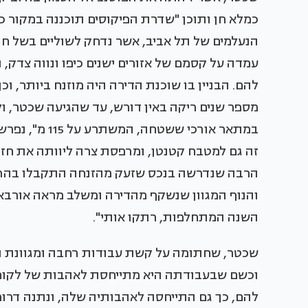
כמלא חן ותוכן "שדרת הפיקוסים תוכננה במקור כס
הנעלמים של תל אביב, אשר נדחק לשוליים בשל ח
עמדה על קסמם של אזורים ישנים כיפו ונווה צדק,
להם. הבניין בו שוכנת הדירה היה מוזנח ביותר, 
מספר שנים ריקה באין דורש, עד שהגיעה שכטר, ו
במתאר אורכי ש
זה גם למטבח קטנטן, ומרפסת צרה ליוותה את חז
הרבה שנדרשה בנכס שזעק מהזנחה התקבלו בהרמת
והנוף המגוון שנשקף מהדירה ומשלב מראה אורבא
השנה המתחלפות, רתקו אותי".
שכטר, שחתומה על קשת עבודות רחבה ומגוונת המ
וכשם שבעבודתה היא מתייחסת לאהבות של לקוחות
להם, כך גם התייחסה לאהבותיה שלה, ונתנה דרור 