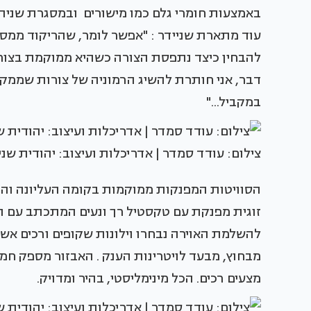
באמצעות חומרי גלם כמו מישורים ובמסגרת שניהם
עוד מתארת שניידר : "אפשר לומר, שהריקוד ממסג
להבחין כיצד נתפסת הצורה כשהיא ממוקמת בצורה 
דבר, אני חותרת להשיג הרמוניה של צורות שממק
במקביל..."
צילום: עודד סמדר | אדריכלות ועיצוב: יהודית שני
הסוויטות המפנקות ממוקמות בקומה העליונה והו
זוגית מפנקת עם טקסטיל רך ונעים המתכתב עם הא
להשלמת האוירה נבחרו וילונות שקופים ורכים אש
מבחוץ, מבעד לויטרינות הענק . האבזור מספק חמי
מצעים רכים. הכל מינימליסטי, בהיר ומדויק.