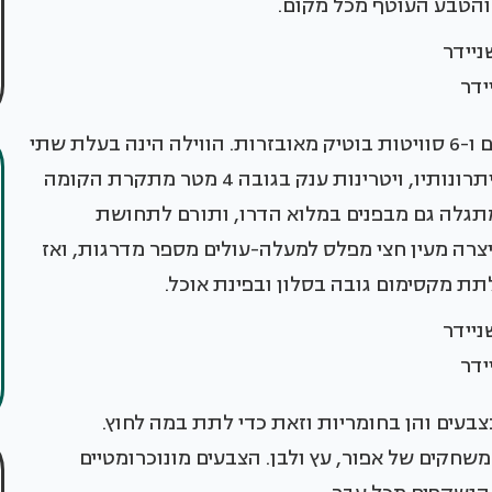
והטבע העוטף מכל מקום.
ידר
החלל העצום מכיל שטחים ציבוריים גדולים ומפנקים ו-6 סוויטות בוטיק מאובזרות. הווילה הינה בעלת שתי
קומות. שניידר השכילה לתכנן לאור תנאי השטח ויתרונותיו, ויטרינות ענק בגובה 4 מטר מתקרת הקומה
גלה גם מבפנים במלוא הדרו, ותורם לתחושת
יצרה מעין חצי מפלס למעלה-עולים מספר מדרגות, ואז
ידר
בצבעים והן בחומריות וזאת כדי לתת במה לחוץ.
שחקים של אפור, עץ ולבן. הצבעים מונוכרומטיים