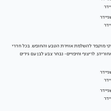
ידר
ידר
יקי מוקפד להשלמת אווירת הטבע והחופש. בכל חדרי
הן. לריצוף וחיפויים- נבחר צבע לבן עם גידים
ידר
ידר