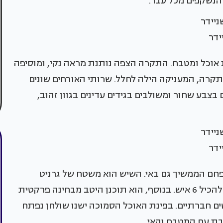
הנשקפים מכל עבר.
ידר
ת אוכל ומטבח. התקרה הצפה נותנת מראה נקי, ומוסיפה
תקרה, המעניקה הילה לחלל. שרותי האורחים שונים
צבע שחור ומשולבים בגידים עדינים בגוון זהוב,
ידר
 פחם הממשיך גם באי. השיש הוא משטח של גרניט
פורצלן עם גידים עדינים. הוא מכיל אי מרווח היכול להכיל 6 איש. בנוסף, הוא תוכנן היטב מבחינה פרקטית
ם חברתיים. בפינת האוכל הסמוכה ישנו שולחן נפתח
בת עם המטבח והאי.