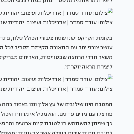
ליצירת מראה מינימלסטי הנותן במה לצבעי הטבע 
צילום: עודד סמדר | אדריכלות ועיצוב: יהודית שני
בקומת הקרקע ישנו שטח ציבורי הכולל סלון, פינ
עושר צורני יחד עם התאורה הקיימת מסביב לכל ה
משאר חדרי הרחצה שבסוויטות, האריחים מבריקים ב
ליצירת מראה יוקרתי.
צילום: עודד סמדר | אדריכלות ועיצוב: יהודית שני
המטבח הינו שילובים של עץ אלון וננו באפור כהה
כך שניתן להשתמש בו לטובת קיום ארועים ומפגשי
לטובת נוחות אירוח בווילה אשר צבעוניותו משתל