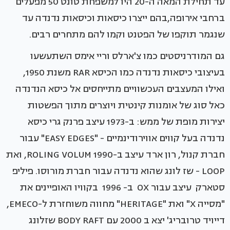
עד תחילת המאה ה-20 היו למשפחת טונט 50 מפעלים
ברחבי אירופה,בהם ייצרו כיסאות וכיסאות נדנדה עד
שנגמר תוקפו של הפטנט וקמו להם מתחרים רבים.
גם המודרניסטים כמו צ'ארלס וריי אימס השתעשעו
בעיצובי כיסאות נדנדה כמו הכיסא RAR משנת 1950,
ואילו המעצבים העכשוויים מתייחסים אל כיסא הנדנדה
כאל סוג של אומנות קינטית ויוצרים מתוך הפשטות
יצירות מופת של ממש: ב-1973 עיצב פרנק גרי כיסא
נדנדה בעל קווים אווירודינמיים - "EASY EDGES" עבור
חברת קנול, רון ארד עיצב ב-1990 ROLING VOLUM, ואת
LOOP - שז לונג שהוא נדנדה עבור חברת מורוסו. פיליפ
סטארק עיצב עבור OX ב- 1996 בקוויו האופיינים את
"מסייה X" ואת "HERITAGE" מחווה משוחזרת ל-EMECO,
דייויד טרובריג' יצא ב 2000 עם BODY RAFT שזלונג