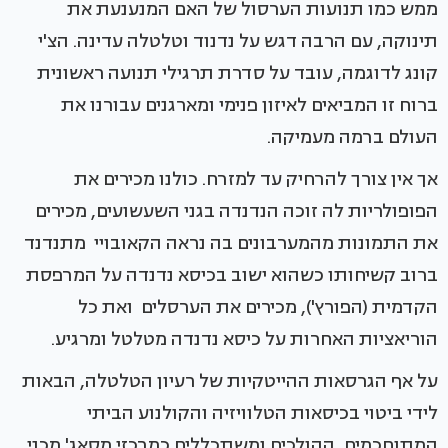
ממש כמו תנועות הערסול של האם המנענעת את
תינוקה, עם הרבה דגש על נדנוד וטלטלה עדינה. הצ'י
קונג לדוגמה, עובד על סדרת תרגילי תנועה ראשונית
ברוח זו המביאים לאיזון פנימי ומארגנים עבורנו את
העולם ברמה מעמיקה.
אך אין צורך להרחיק עד למזרח. כולנו מכירים את
הפופולריות לה זוכה הנדנדה בגני השעשועים, מכירים
את התמונות מהמערבונים בה נראה הקאובויי מתנדנד
ברוב קשיחותו כשהוא ישוב בכיסא נדנדה על המרפסת
הקדמית (הפורץ'), מכירים את הערסלים ואת כל
הוריאציות האחרות על כיסא נדנדה מטלטל ומרגיע.
על אף הגרסאות ההייטקיות של רעיון הטלטלה, הבאות
לידי ביטוי בכיסאות הטלוויזיה והקולנוע הביתי
המתוחכמים, ההולכים ומשתכללים כמרכזי מסאג' מכני