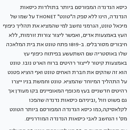
כיסא הנדנדה המפורסם ביותר בתולדות כיסאות
הנדנדה, הינו ללא ספק ה"טונט" THONET על שמו של
מיכאל טונט, הגרמני נחשב למי שהמציא את תהליך כיפוף
העץ באמצעות אדים, ואפשר ליצור צורות זורמות, ללא
חיבורים מסורבלים. ב-1819 פתח טונט את בית המלאכה
שלו באוסטריה שם השתעשע בפיתוח כיפוף עץ
באמצעות קיטור לייצור רהיטים ברוח הארט נובו. טונט
הוא זה שהקים את חברת האחים טונט ואף הוציא פטנט
על התהליך המיוחד שהמציא. טונט וחמשת בניו ייצרו
רהיטים חדשניים בעץ מכופף המאופיינים בקו מעודן אך
גם פשוט וזול ,וביניהם כיסאות נדנדה שהפכו
לקלאסיקה,כמו כיסא הנדנדה המפורסם ביותר הטונט
מס' 1 הנחשב לאבי כיסאות הנדנדה המודרניים.