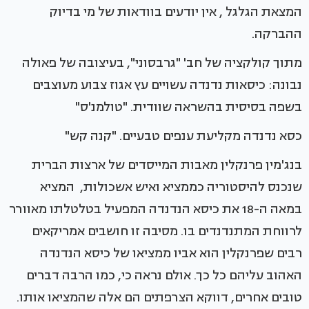
המצאת הגלגל , אין יודעים בוודאות של מי בדיוק
ההברקה.
מתוך קולקציה של חב' "גרבסוני", בעיצובה של פאולה
נבונה: כיסאות נדנדה עשויים עץ אגוז צבוע מעוצבים
בשפה בסיסית בהשראה שוודית. "טולמנ'ס"
כסא נדנדה מקליעת ענפים טבעיים. "קנה קש"
בנג'מין פרנקלין מאבות המייסדים של ארצות הברית
שנכנס להיסטוריה כממציא ואיש אשכולות, המציא
במאה ה-18 את כיסא הנדנדה המפעיל בטלטלתו מאוורר
לרווחת המתנדנדים בו. מסיבה זו חושבים אמריקאים
רבים שפרנקלין הוא אביו ממציאו של כיסא הנדנדה
האהוב עליהם כל כך. אולם נראה כי, כמו הרבה דברים
טובים אחרים, דווקא הצרפתים הם אלה שהמציאו אותו.