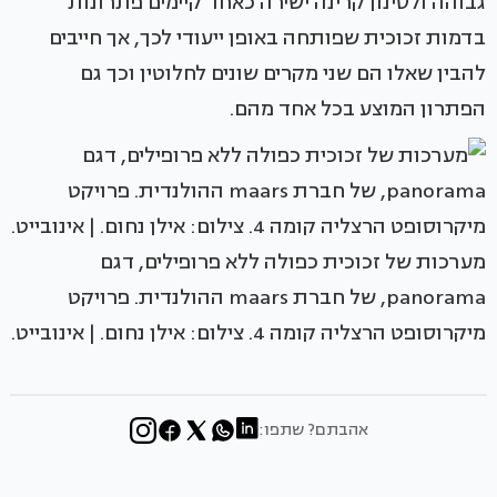
גבוהה ולסינון קרינה ישירה כאחד קיימים פתרונות
בדמות זכוכית שפותחה באופן ייעודי לכך, אך חייבים
להבין שאלו הם שני מקרים שונים לחלוטין וכך גם
הפתרון המוצע בכל אחד מהם.
מערכות של זכוכית כפולה ללא פרופילים, דגם
‪panorama‬, של חברת ‪maars‬ ההולנדית. פרויקט
מיקרוסופט הרצליה קומה 4. צילום: אילן נחום. | אינובייט.
אהבתם? שתפו: