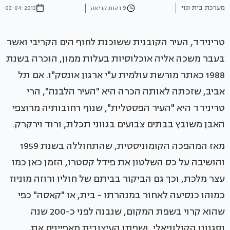
מערכת בית ונוי
9 דקות קריאה
03-04-2013
טרינידד, העיר הקובנית ששוכנת לחוף הים הקריבי ואשר
בעבר משכה אליה אוכלוסיות בעלות ממון, הוכרה בשנת
1988 כאתר מורשת עולמית ע"י ארגון אונסק"ו. אם תל
אביב, שזכתה לאותה הכרה היא "העיר הלבנה", הרי
טרינידד היא "העיר הפסטלית", שנוף רחובותיה מרוצפי
האבן משובץ בבתים צבועים בגווני תכלת, ורוד וירקרק.
מאז המהפכה הקומוניסטית, שהתחוללה בשנת 1959
והושיבה על כס השלטון את פידל קסטרו, הזמן כאן כמו
עצר מלכת, וכך גם הביקור בביתם של חוליו ורוזה מוניוז
כמוהו כנסיעה לאחור במנהרתו - בית, או "קאסה" כפי
שהוא קרוי בשפת המקום, שנבנה לפני כ-200 שנה
וסגנונו הקולוניאלי, ושפתו העיצובית מאפיינים את