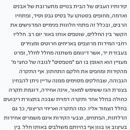
קירותיו העבים של הבית בנויים מתערובת של אבנים
ואדמה, מחופים בסטוקו על בסיס גבס וסיד, ופתחיו
הרבים, ובכלל זה פתחי חלונות פנימיים המדגישים את
הקשר בין החללים, שוטפים אותו באור יום רב. חלליו
רחבי המידות מרוצפים באריחים חרוטים ומצוירים
בעבודת יד, אשר דיגומם משתנה מחלל לחלל, ופרט
מעניין הוא האופן בו הם "מטפסים" לגובה של כחצי מ'
מהקירות ומחפים את חלקם התחתון. אף התקרה
הגבוהה, שבחלקים מסוימים ממנה עדיין ניתן להבחין
בצנרת הגז ששימש למאור, אינה אחידה, דוגמת תקרה
כחולה בחלל אחד ותקרה דמוית שבכה בתצורת ריבועים
בחלל הצמוד אליו. כמו התקרה ואריחי הריצוף, כך גם
הדלתות, הפתחים, וצבעי הקירות אינם משמרים אחידות
בעיצוב או בגון אף בהיותם משולבים באותו חלל. בין