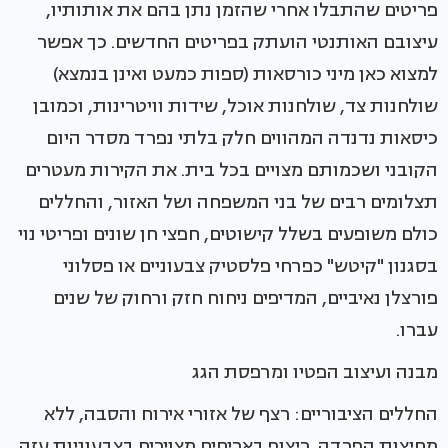
פריטים שהתבלו אחרי שהזמן נתן בהם את אותותיו,
עיצובם האותנטי הועתק בפריטים החדשים. כך אפשר
למצוא כאן מיני כורסאות (ספות כמעט ואינן בנמצא)
שולחנות צד, שולחנות אוכל, שידות וויטרינות, וכמובן
כיסאות נדנדה המהווים חלק בלתי נפרד מסדר היום
הקובני ושכמותם מצויים בכל בית. את הקירות מעטרים
תצלומים רבים של בני המשפחה ושל האזור, והחללים
כולם משופעים בשלל קישוטים, חפצי חן שונים ופריטי נוי
בסגנון "קיטש" כפרחי פלסטיק צבעוניים או פסלוני
פורצלן נאיביים, המדיפים ניחוח חזק ורחוק של שנים
עברו.
מבנה ועיצוב הפטיו ומרפסת הגג
החללים הציבוריים: רצף של אזורי אירוח והסבה, ללא
מחיצות הפרדה. ריצוף באריחים מצוירים בצבעוניות עזה