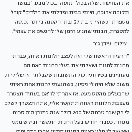
את הנחישות שלה בכול תנועה ובכול מבט. "במשך
תקופה ארוכה, הייתי בבית וגידלתי את הילדים" קורל
מספרת "כשהייתי בת 27 ובתי הקטנה ביותר נכנסה
למסגרת, הבנתי שהגיע הזמן שלי להגשים את עצמי".
צילום: עידן גור
"הרעיון הראשון שלי היה לעצב חלונות ראווה, עברתי
מחנות לחנות ושאלתי את בעלי החנות האם הם
מעוניינים בשירותיי. כול התשובות שקבלתי היו שליליות
משום שלא היה לי ניסיון, כשהגעתי לחנות אחת ראיתי
שהבעלים מהסס מעט. אז אמרתי לו 'אם בעתיד תצטרך
מעצבת חלונות ראווה תתקשר אליי, אתה תצטרך לשלם
לי רק שכר טרחה של 200 דולר שזה כמובן היה סכום
מגוחך. כעבור חודש בעל החנות התקשר וביקש ממני
שאעצב לו חלון ראווה בסגנון סתווי. אחרי כמה ימים