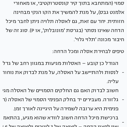
סמוי (המתחבא בתוך קיר קונסטרוקטיבי, או מאחורי
אלמנט גבס), על מנת להמשיך את הקו הנקי מבחינה
חזותית. יחד עם זאת, גם לאסלה תלויה ניתן לחבר מיכל
הדחה שאינו נסתר (בגרסת 'מונובלוק', או P). סוג זה של
חיבור מכונה 'תלוי גלוי'.
טיפים לבחירת אסלה ומכל הדחה:
הגודל כן קובע – האסלות מגיעות במגוון רחב של גדלים
-
לנסות ולהתיישב על האסלה, על מנת לבדוק את נוחות 
עליה.
חשוב לבדוק האם גם החלקים הסמויים של האסלה מגיעי
-
גלזורה. מעבירים יד בחלק הפנימי הסמוי של האסלה (תעל
פנימית היא ערובה לשמירה על היגיינה לאורך זמן.
ברכישת מיכל הדחה חשוב לוודא שהוא מגיע, בהתאמה 
-
שני לחצני הדחה – ליציאה של 3 ליטרים וליציאה של 6 ליטרים.