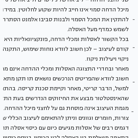
מיכל הדחה סמוי אינו חייב להיות שקוע לחלוטין. במידה ו
-
להתקין את המכל הסמוי ולבנות סביבו אלמנט הסתרה מג
לשמש כמדף מעל האסלה.
בכל הקשור לאסלות ומכלי הדחה, פונקציונאליות היא 
-
קודם לעיצוב – לכן חשוב לוודא נוחות שימוש, התקנה בט
ניקוי ויעילות ניקוז.
מאחר ובחדרי התצוגה האסלות ומכלי ההדחה אינם מחו
חשוב לוודא שהפריטים הנרכשים נושאים תו תקן מתאים
-
למשל, הדבר קריטי, מאחר וקיימת סכנת קריסה. בהתאמ
שהאינסטלטור מבצע את החיזוקים הנדרשים בעת התקנ
מגמת העיצוב אינה פוסחת גם על לחצני מיכל ההדחה. גם
-
צורות, חומרים וגוונים וניתן להתאימם לעיצוב הכללי ש
דגמים רבים של אסלות מגיעים כיום עם כיסוי אסלה תוא
התאמה מושלמת בין האסלה לבין הכיסוי. בנוסף כיסויי