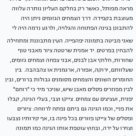
מראה מפותל, כאשר רק בחלקם העליון נותרה עלווה
מעוצבת בקפידה. דרך הצמחים הגזומים ניתן היה
להתבונן בגינה הפתוחה והגלויה, ולרגע נדמה היה לי
שאני מביטה בתמונה יפהפייה. העין מתבוננת ומתחילה
להבחין בפרטים. יד אמנית שרטטה ציור מאבני טוף
שחורות, חלוקי אבן לבנים, אבני צפחה וצמחים גזומים,
שעלוותם, ירוקה, אפורה, ארגמנית או צהבהבה. בין
החומרים השונים והצמחים מסומנים גבולות ברורים, ובין
לבין מפוזרים פסלים מאבן שיש, שניכר מיד כי "רוחם"
יפנית, ועציצים עם צמחים. צייקו וצבי, בעלי הגינה, קבלו
את פניי, וכמו הגינה גם ביתם נפתח לרווחה: ציורים
ופסלים של צייקו פזורים בכל פינה בו, אף קירותיו נצבעו
וצוירו על ידה, ובחוץ עוטפת אותו הגינה כמו תמונה