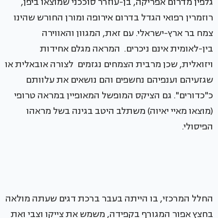
גלפין מדרום אפריקה, בן-עוזרר סוככני שמוצאו ביפן,
רוזמרין רפואי הגדל בדרום אירופה ומורן החורש שהינו
צמח בר ארץ-ישראלי. עם זאת, המגוון והאווירה
בין-לאומית אינם ניכרים. המראה מגלם אחידות
ויזואלית, שכן מרבית הצמחים נגזמים לצורה אובאלית או
שגזעיהם וענפיהם נחשפים והם נושאים את עלוותם
כ"כדורים". גם הציקס המופשל המאופיין במראה טרופי
(מוצאו מאיי יאיוה) משתלב היטב בגינה בשל מראהו
הפיסולי.
החלל המרכזי, בו הייתה בעבר ברכת דגים שעתה מולאה
בחצץ אפור המגורף בקפידה, משמש את צייקו וצבי ואת