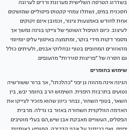
בשדרוג הטרסה השלישית מערוגת ורדים לערוגה
חסכנית במים, נשתלו צמחי קקטוס פיסוליים שמושקים
אחת לחודש באמצעות צינור, וכמובן אינם זקוקים
לעיצוב. כיום הטיפול השוטף של צייקו בגינה נמשך אך
מספר דקות מידי בוקר, ומתמצה באיסוף עלים יומיומי
מהאזורים המחופים בטוף ובחלוקי אבנים, ולעיתים כולל
גם הסרה של "פריצות סוררות" מהענפים.
שימוש בחומרים
הגינה אינה מהווה גן יפני "כהלכתו", אך ברור ששורשיה
נטועים בתרבות היפנית. השימוש הרב בחומר יבש, בין
השאר, בטוף השחור, נבחר כיוון שהוא מזכיר לצייקו את
האדמה הוולקנית השחורה באזור בו גדלה. מרבית
הפסלים, העשויים מאבקת אבן שיש,הם בעלי מוטיבים
יפנים, ואף בכיתוב על אבני הדריכה, המופיע באותיות