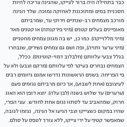
כבר בתחילה היה ברור לצייקו, שהגינה צריכה להיות
חסכנית במים ומתוכננת לאחזקה נמוכה. שלד הגינה
מורכב מצמחים רב-שנתיים וירוקי עד, שמרביתם
מאופיינים בעלים קטנים (מיני פירקנתה) או קטנים מאד
(מיני מללוייקה). כמו כן, יש בה מגוון צמחים מחטניים
(מיני ערער ותויה), ופה ושם גם צמחים נשירים, שנבחרו
בגלל צבעי עלוותם (חלבלוב דמוי-קוטינוס). ככלל,
הצמחים נבחרים בעיקר לפי עלוותם (מרקם וצבע) ולא על
פי הפריחה. בשנים הראשונות נדרשו אמנם גיזומים רבים
לעיצובם (אחת לשבוע), אך כיום מרביתם נגזמים פעם
(ערערים) עד שלוש בשנה (לבן עלה). יוצא דופן הוא האוג
חרוק, שמהאביב עד לסתוו נגזם אחת לחודש. עצי הפרי,
שהיו במקום כשצייקו וצבי הגיעו אל הגינה, נגזמו לגובה,
שמאפשר קטיף על ידי צייקו, ללא צורך לטפס על סולם.