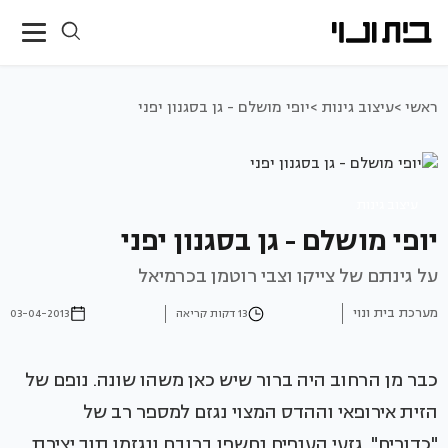
ראשי >
עיצוב גינות >
יופי מושלם - גן בסגנון יפני
עיצוב גינות
יופי מושלם - גן בסגנון יפני
על גינתם של צייקו וצבי רוטמן בכרמיאל
מערכת בית ונוי
13 דקות קריאה
03-04-2013
כבר מן הרחוב היה ברור שיש כאן משהו שונה. נופם של
הזית אירופאי וההדס המצוי נגזם למספר רב של
"כדורים". גזעי הענפים נחשפו ברובם ונגזמו תוך יצירת