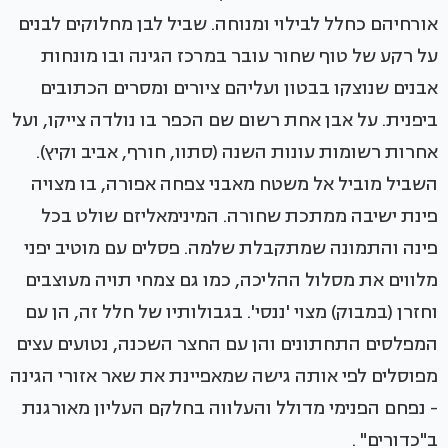
אורחיהם כחלל לבילוי ומנוחה. שביל לבן מחלוקים לבנים
על רקע של טוף שחור עובר במרכז הגינה ובו מונחות
אבנים שנוצקו בבטון ועליהם ציורים ומסרים הכתובים
ביפנית. על אבן אחת רשום שם הכפר בו נולדה צייקו, ועל
אחרות רשומות עונות השנה (סתוו, חורף, אביב וקיץ).
השביל מוביל אל משטח מאבני צפחה אפורה, בו מצויה
פינת ישיבה ממתכת שחורה. המינימאליזם שולט בכל
פינה והתמונה שמתקבלת שלמה. פסלים עם מוטיב יפני
מלווים את מסלול ההליכה, כמו גם צמחי תויה מעוצבים
וחזרן (במבוק) מצוי 'ננסי'. בגבולותיו של חלל זה, הן עם
המפלסים התחתונים והן עם החצר השכנה, נטועים עצים
מפוסלים לפי אותה גישה שמאפיינת את שאר אזורי הגינה
- נפחם הפנימי מדולל והעלווה בחלקם העליון מאורגנת
ב"כדורים" .