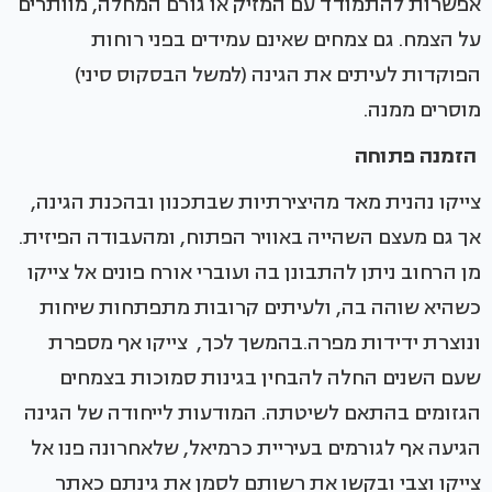
אפשרות להתמודד עם המזיק או גורם המחלה, מוותרים
על הצמח. גם צמחים שאינם עמידים בפני רוחות
הפוקדות לעיתים את הגינה (למשל הבסקוס סיני)
מוסרים ממנה.
הזמנה פתוחה
צייקו נהנית מאד מהיצירתיות שבתכנון ובהכנת הגינה,
אך גם מעצם השהייה באוויר הפתוח, ומהעבודה הפיזית.
מן הרחוב ניתן להתבונן בה ועוברי אורח פונים אל צייקו
כשהיא שוהה בה, ולעיתים קרובות מתפתחות שיחות
ונוצרת ידידות מפרה.בהמשך לכך, צייקו אף מספרת
שעם השנים החלה להבחין בגינות סמוכות בצמחים
הגזומים בהתאם לשיטתה. המודעות לייחודה של הגינה
הגיעה אף לגורמים בעיריית כרמיאל, שלאחרונה פנו אל
צייקו וצבי ובקשו את רשותם לסמן את גינתם כאתר