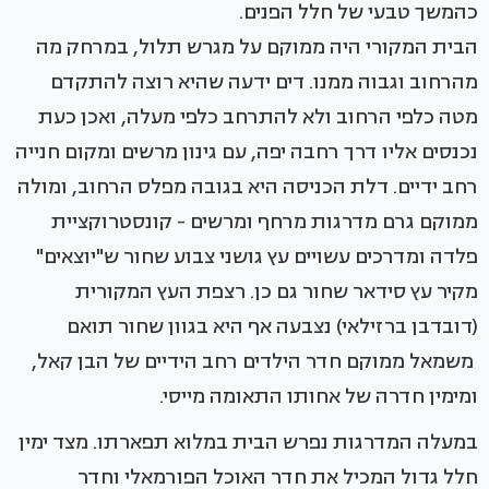
כהמשך טבעי של חלל הפנים.
הבית המקורי היה ממוקם על מגרש תלול, במרחק מה
מהרחוב וגבוה ממנו. דים ידעה שהיא רוצה להתקדם
מטה כלפי הרחוב ולא להתרחב כלפי מעלה, ואכן כעת
נכנסים אליו דרך רחבה יפה, עם גינון מרשים ומקום חנייה
רחב ידיים. דלת הכניסה היא בגובה מפלס הרחוב, ומולה
ממוקם גרם מדרגות מרחף ומרשים - קונסטרוקציית
פלדה ומדרכים עשויים עץ גושני צבוע שחור ש"יוצאים"
מקיר עץ סידאר שחור גם כן. רצפת העץ המקורית
(דובדבן ברזילאי) נצבעה אף היא בגוון שחור תואם
משמאל ממוקם חדר הילדים רחב הידיים של הבן קאל,
ומימין חדרה של אחותו התאומה מייסי.
במעלה המדרגות נפרש הבית במלוא תפארתו. מצד ימין
חלל גדול המכיל את חדר האוכל הפורמאלי וחדר