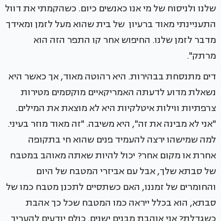
שלנו ולניסוח של מי אנו כאנשים כיום. כשהקמתי את דוול
התעניינתי מאוד ברעיון של בית שהוא מעל לזמן ומאידך
מדבר לזמן שלנו. החיפוש אחר קו התפר הזה הוא
מרתק".
דים מתנסחת בבהירות. היא רהוטה מאוד, אך כאשר היא
נשאלת מדוע לדעתה האמריקאיים מוקסמים מטירות
צרפתיות ווילות איטלקיות היא לא מוצאת את המילים.
"אני לא מבינה את זה", היא משיבה. "זה מאוד מוזר בעיני.
למה שמישהו ירצה להעמיד פנים שהוא חי בתקופה
אחרת או מקום אחר? יכול להיות שאתה מאוהב במטבח
של סבתא שלך, אבל עם אביזרי המטבח של היום
והחומרים של זמננו, האם כשתסיים לתכנן מטבח כמו של
סבתא, הוא בכלל ייראה כמו המטבח שכל כך אהבת
כשגדלת? אני אוהבת מבנים ישנים. כולם יודעים להעריך