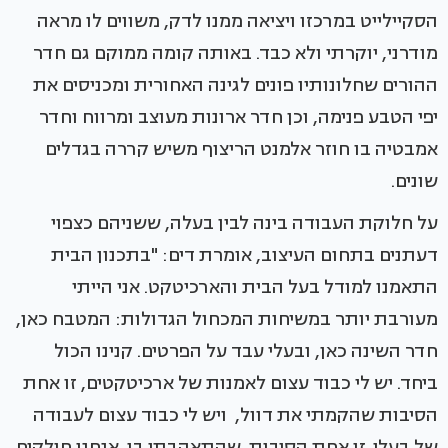
הסקיילייט במרכזו ויציאה ממנו לדק, משווים לו מראה
מודרני, יוקרתי ולא כבד. באותה קומה ממוקם גם חדר
ההורים שחלונותיו פונים לגינה האחורית ומכניסים את
יפי הטבע פנימה, וכן חדר ארונות מעוצב ומרווח וחדר
אמבטיה בו חוזר אלמנט הריצוף משיש קררה בגדלים
שונים.
על חלוקת העבודה בינה לבין בעלה, ששניהם כצפוי
דעתנים בתחום העיצוב, אומרת דים: "בתכנון הבית
התאמנו למודל בעל הבית והארכיטקט. אני הייתי
מעורבת יותר במשיחות המכחול הגדולות: המטבח כאן,
חדר השינה כאן, ובעלי עבד על הפרטים. קנינו הכול
ביחד. יש לי כבוד עצום לאמנות של ארכיטקטים, זו אחת
הסיבות שהקמתי את דוול, ויש לי כבוד עצום לעבודה
של בעלי. זו אחת הסיבות שהתאהבתי בו. אנחנו חולקים