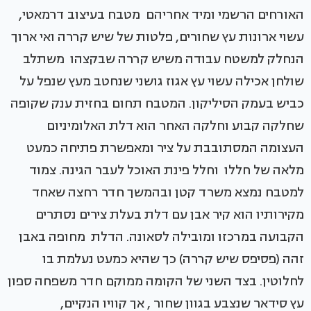
האורחים הרשמי ומיד אחריהם מטבח בעיצוב דרמאטי,
עשוי ארונות עץ שחורים, פלטות של שיש קררה ואי ארוך
הנחלק למשטח עבודה משיש קררה שבקצהו משתלב
שולחן אכילה עשוי עץ אגוז גושני שנחטב מעץ שנפל על
כביש בעמק הסיליקון. המטבח תחום בחזית ענק שקופה
שחלקה קבוע וחלקה האחר הוא דלת האלומיניום
העצומה המסתובבת על ציר ומאפשרת פתיחה כמעט
מלאה של חללו וחלל פינת האוכל לעבר הגינה. צמוד
למטבח נמצא משרד קטן ובהמשך חדר רחצה שאחד
מקירותיו הוא קיר אבן עם דלת בעלת צירים נסתרים
הקבועה במרכזו ומובילה לסאונה. הדלת מחופה באבן
זהה (פסיפס שיש קררה) כך שהיא כמעט נעלמת בו
לחלוטין. בצד השני של הקומה ממוקם חדר משפחה ספון
עץ סידאר שנצבע בגוון שחור , אך קוויו הנקיים,