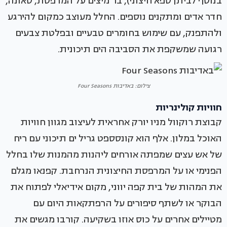
בנוסף לביתן ספא חיצוני), בר מיצים על המרפסת, סאונה,
חדר אדים ומתקנים נוספים. החלל מעוצב כמקום להירגע
ולהתפנק, עם שימוש בחומרים טבעיים ובפלטת צבעים
רגועה שמשקפת את הסביבה הים תיכונית.
צילום: באדיבות Four Seasons
חוויות קולינריות
קבוצת רוקוול מניו יורק אחראית לעיצוב מגוון חוויות
האוכל במלון. אלף הוא קונסספט גריל ים תיכוני עם ריח
של אש עצים שמפתה אורחים ליהנות מהמנות שלו בחלל
הפנימי או על המרפסת החיצונית הנרחבת. קפנאו מגלם
את המהות של בית קפה יווני, מקום אידיאלי לפתוח את
הבוקר או לשתף סיפורים על הרפתקאות היום עם
מטיילים אחרים על כוס אוזו בשקיעה. קורבו מגשים את