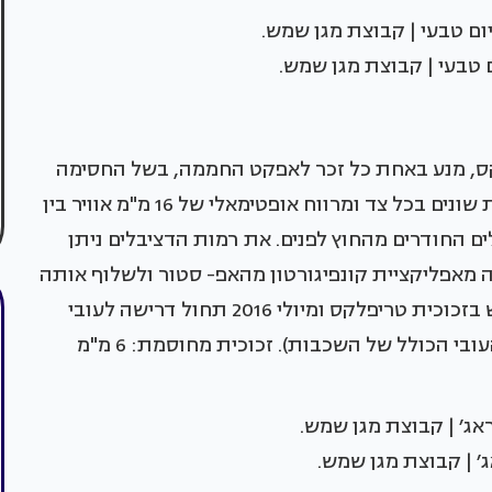
 טבעי | קבוצת מגן שמש.
קס, מנע באחת כל זכר לאפקט החממה, בשל החסימה
שהיא מייצרת לקרני ה-UV. הקפדה על עוביי זכוכית שונים בכל צד ומרווח אופטימאלי של 16 מ"מ אוויר בין
ם החודרים מהחוץ לפנים. את רמות הדציבלים ניתן
 מאפליקציית קונפיגורטון מהאפ- סטור ולשלוף אותה
בעת הצורך. התקן הישראלי בעניין מורה על שימוש בזכוכית טריפלקס ומיולי 2016 תחול דרישה לעובי
מינימלי עפ"י הפרוט הבא: זכוכית רבודה: 8 מ"מ (העובי הכולל של השכבות). זכוכית מחוסמת: 6 מ"מ
ג׳ | קבוצת מגן שמש.