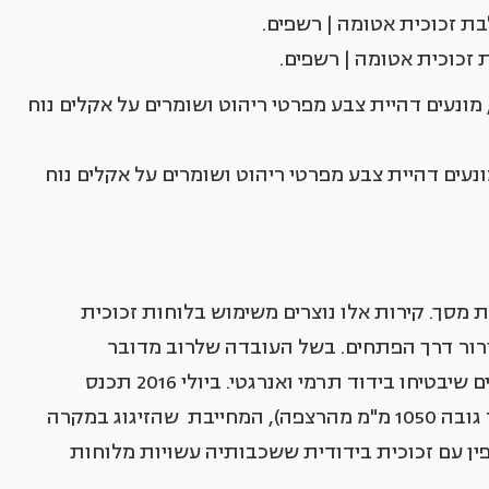
כוכית אטומה | רשפים.
מונעים דהיית צבע מפרטי ריהוט ושומרים על אקלים נוח
מסך. קירות אלו נוצרים משימוש בלוחות זכוכית
ורור דרך הפתחים. בשל העובדה שלרוב מדובר
במפתחים גדולים, יש צורך בפתרונות זיגוג איכותיים שיבטיחו בידוד תרמי ואנרגטי. ביולי 2016 תכנס
לתוקפה הרוויזיה בתקן הישראלי לקירות מסך (עד גובה 1050 מ"מ מהרצפה), המחייבת שהזיגוג במקרה
זכוכית בטיחות רבודה מסוג A, ולחלופין עם זכוכית בידודית ששכבותיה עשויות מלוחות