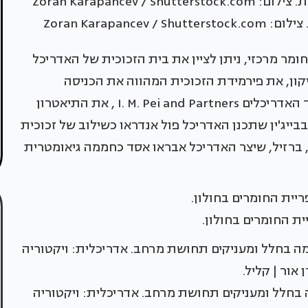
Zoran Karap
ומר מרכזי, ניתן לציין את בית הזכוכית של האדריכל
 פרס פריצקר (1979), שהפך לאייקון, את פירמידת הזכוכית המהווה את הכניסה
הראשית למוזיאון הלובר בפריז, בתכנונו של משרד האדריכלים I. M. Pei and Partners , את התיאטרון
ני (The National Grand Theater of China) בבייג'ין שתכנן האדריכל פול אנדראו כשילוב של זכוכית
, ברזיל, שיצר האדריכל אבראו אסד כחממה גיאומטרית
ית החומרים בחולון.
ה בחלל ומעניקים תחושת מרחב. אדריכלית: ויקטוריה