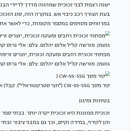
ישנה רצפת לבני זכוכית שמהווה מדרך לדיירי הב
בעת הצורך רכב כיבוי אש. במקרה הזה, סוג הזכוכית
במרווחים מסוימים במספר מקומות, כדי לאשר את
מפתחי זכוכית רחבים ומעקה זכוכית, יוצרים זרימ
גוטמן. מורשה קליל אלום יהלום. צלם: אלי גרוס קרן 
קיר מסך ‪CW-55-SSG‬ ("חצי סטרקטוראלי"). קבלן אלומיניום: אלום קוסטיקה. יזם: שטרן גרופ | אלובין.
בטיחות ומיגון
זכוכית ממוגנת היא זכוכית יקרה יותר. בבתי ספר
והן לקירוי, במידה וקיים, וכך גם במבני ציבור ובת