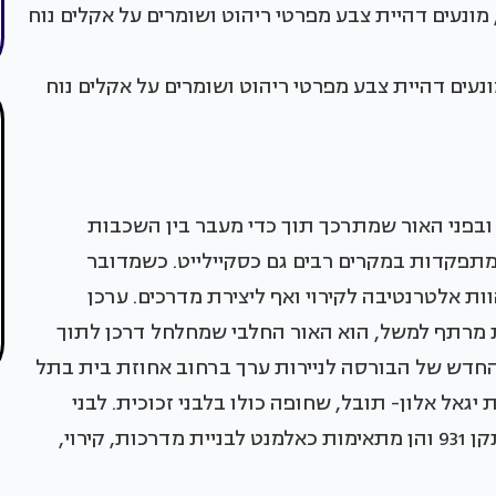
מונעים דהיית צבע מפרטי ריהוט ושומרים על אקלים נוח
 ובפני האור שמתרכך תוך כדי מעבר בין השכבות
מתפקדות במקרים רבים גם כסקיילייט. כשמדובר
וות אלטרנטיבה לקירוי ואף ליצירת מדרכים. ערכן
מרתף למשל, הוא האור החלבי שמחלחל דרכן לתוך
 החדש של הבורסה לניירות ערך ברחוב אחוזת בית בתל
ת הרכב MG בפינת הרחובות יגאל אלון- תובל, שחופה כולו בלבני זכוכית. לבני
זכוכית תיקניות הן לבנים עמידות בפני אש על פי תקן 931 והן מתאימות כאלמנט לבניית מדרכות, קירוי,