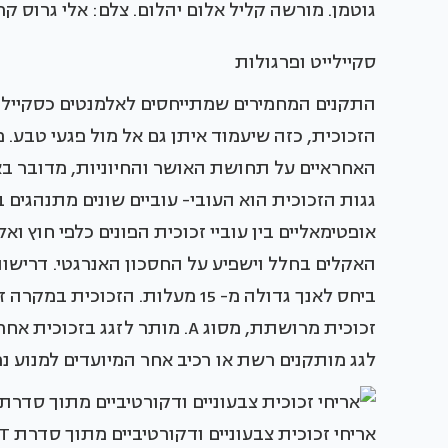
גוטמן. מורשה קליל אלום יהלום. צלם: אלי גרוס קרן 
סקיילייט ופרגולות
התקנים המחמירים שמתייחסים לאלמנטים כסקייליי
הזכוכית, כזה שיעמוד איתן גם אל מול פגעי טבע.
האחראיים על תחושת האושר והחיוניות, מדובר בא
גגות הזכוכית הוא העובי- עוביים שונים מתנהגים ב
אופטימאליים בין עוביי זכוכית הפונים כלפי חוץ ו
האקלים בחלל וישפיע על החסכון האנרגטי. דרישו
ביחס לאנך גדולה מ- 15 מעלות. הז
זכוכית מרושתת, מסוג A. מותר ל
לגג מותקנים רשת או רכיב אחר המיועדים למנוע נ
אריחי זכוכית צבעוניים ודקורטיביים מתוך סדרת ART של המותג הספרדי APAROCI | רשת אלוני.