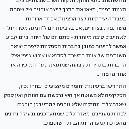
מה שחשוב כלפי החוץ, הלקוח חשוב שבעתיים כלפי
הצוות בפנים, מצאו את הדרך לייצר אנרגיה של שמחה
בעבודה יצירתיות לצד הרצינות אם זה ארוחות
משותפות בצהריים, אם בקביעת יום ל"חגיגה משרדית" -
לא חייבים סיבה מיוחדת - סתם יום של היחד. ביום קבוע
אפשר להיעזר כמובן בחברות הספקיות ליצירת יציאה
משותפת של צוות המשרד לסדנא או אירוע כייפי אצל
החברות בתדירות קבועה שמתואמת ע"י המזכירה או
אחד מהצוות.
התחדשו ברעיונות וחומרים מקצועיים ובחרו נכון,
הסלקציה לא פשוטה אך היא נרכשת עם הוותק ואין ספק
שאדריכלים וותיקים שלא נוהגים להתעדכן הופכים
לפחות מעניינים מאדריכלים שמתעדכנים ובעיקר ניזונים
מהעדכון למען ההתלהבות השוטפת...