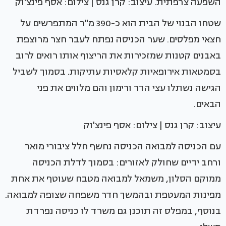
השפעה צרפתית. עיצוב: קרן גנס | צילום: אסף פינצ'וק
שטחו הבנוי של הבית הוא כ-390 מ"ר המתפרשים על
חצאי מפלסים. שער הכניסה נפתח לעבר חצר מרוצפת
באבנים קטנות שמזכירות את הריצוף אותו רואים לרוב
בסמטאות אירופאיות קלאסיות עתיקות. בסמוך לשביל
הגישה נשתלו עצי הדר ורימון והם מלווים את פני
הבאים.
עיצוב: קרן גנס | צילום: אסף פינצ'וק
עם הכניסה למבואה הכניסה נחשף חלל ציבורי מואר
ורחב ידיים שחולק לאזורים: בסמוך לדלת הכניסה
ממוקם הסלון, משמאל למבואה מטבח שעוטף את אחת
מפינות המעטפת ובהמשך חדר משפחה שצופה למבואה.
בנוסף, במפלס זה תוכנן גם משרד לו כניסה נפרדת