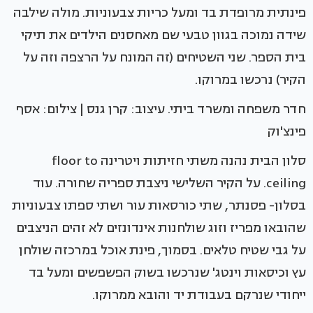
פינתית מרופדת בד ומעל כריות צבעוניות. מולה שילבה
שידה נמוכה בגוון טבעי שם מאחסנים הילדים את תיקי
בית הספר. שני השטיחים (זה המונח על הרצפה וזה על
הקיר) נרכשו במרוקו.
חדר משפחה ומשרד ביתי. עיצוב: קרן גנס | צילום: אסף
פינצ'וק
סלון הבית נהנה משתי חזיתות ויטרינה floor to
ceiling. על הקיר השלישי ניצבת ספריה שחורה. עוד
בסלון- פסנתר, שתי כורסאות עור ושתי ספתו צבעוניות
שהובאו מפריז וזוג שולחנות אינדונזים לא זהים הניצבים
על גבי שטיח טלאים. בסמוך, פינת אוכל במרכזה שולחן
עץ וכיסאות וינטג' שנרכשו בשוק הפשפשים ומעל בד
ייחודי שנרקם בעבודת יד והובא ממרוקו.