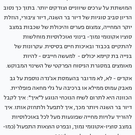
המושתת על ערכים שיווניים וצודקים יותר. בתוך כך נסוב
הדיון סביב סוגיות של דיור בר השגה, דיור ציבורי, הוזלת
יוקר המחייה, צמצום פערים והיכולת של שכבות במצב
סוציו אקונומי נמוך- בינוני ואוכלוסיות מוחלשות
להתקיים בכבוד ובאיכות חיים בסיסית. עקרונות של
בנייה בת קיימא יכולים - למעשה חייבים - להיות
מאומצים במסגרת הניסוח הפרקטי של השינוי המבוקש.
אקדים - לא, לא מדובר בהעמסת אג'נדה נוספת על גב
מאבק עמוס ממילא או ברכיבה על גלי מחאה פופלרית.
הכוונה היא לתרום לשיח הנוכחי הנוגע ל"איך": איך לקבל
דיור בר השגה ויותר מכך, איך לתפעל ולתחזק אותו. איך
להוריד עלויות מחייה שפוגעות מעל לכל באוכלוסיות
במצב סוציו-אקונומי נמוך, ובפרט הוצאות התפעול (כמו-