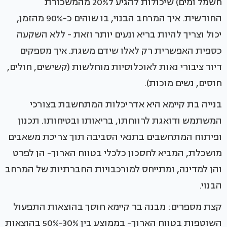
חשמל ומים) שיכולות להגיע ל20% מהמשכורת
החודשית. איך המרחב הבנוי, בו שוהים כ-90% מהזמן,
יכול וצריך להיות בריא ונעים יותר וזאת - ללא השקעה
כספית האפשרית רק לאלו שידם משגת. איך מספקים
דיור ציבורי נאות לאוכלוסיות מוחלשות (קשישים, חולים,
חוסים, נשים מוכות).
בנייה בת קיימא היא אדריכלות המתחשבת בצורכי
המשתמש ודואגת לרווחתו, בריאותו ובטיחותו. תכנון
ופיתוח המתחשבים בתנאי הסביבה תוך צריכת משאבים
מושכלת, המביא לחסכון כלכלי בטווח הארוך- הן לפרט
והן למדינה, ומתייחס למורכבויות החברתיות של המרחב
הבנוי.
קצת מספרים: מבנה בר קיימא חוסך בהוצאות התפעול
השוטפות בטווח הארוך- בממוצע בין 30%-50% בהוצאות