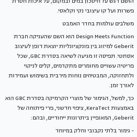
הושם דגש על חיסכון במים ובמקום, על איכות חסרת
פשרות ועל קו עיצובי נקי וקלאסי.
משלבים עולמות בחדר האמבט
Design Meets Function הוא השם שהעניקה חברת
Geberit למיזוג בין פונקציונליות יוצאת דופן לעיצוב
אסתטי. תפיסה זו מגיעה לשיאה בסדרת GBC, שכל
פריטיה עשויים מחומרים מתקדמים, קלים לניקוי
ולתחזוקה, המבטיחים נוחות מירבית בשימוש ועמידות
לאורך זמן.
כך, למשל, הגימור של מוצרי הקרמיקה בסדרת GBC הוא
באמצעות KeraTect, ציפוי חדשני, פרי פיתוחה של
Geberit, המאופיין ביתרונות ייחודיים, ובהם:
- גימור בלתי נקבובי וחלק במיוחד