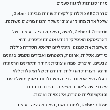
מגוון סגנונות למגוון טעמים
סדרת GBC כוללת קולקציות שונות מבית Geberit,
שלכל אחת מהן קו עיצובי משלה ומגוון פריטים משתנה.
Geberit Citterio, למשל, היא קולקציה בעיצובו של
הארכיטקט האיטלקי הנודע אנטוניו צ'יטריו, והיא
משקפת את סגנונו: מינימליזם קלאסי. הסדרה כוללת
כיורים, אסלות, ארונות, משטחים ואבזרים נוספים בגוונים
טבעיים, היוצרים שפה עיצובית אחידה ומקרינים הרמוניה
ורוגע. הצורות העגולות והזורמות של האסלות ללא
תעלה ושל אסלות הבידה משתלבות באופן מושלם עם
עיצוביו של צ'יטריו ומציעות בהירות חזותית
ופונקציונליות טהורה, אלגנטיות ואיכות.
Geberit iCon, לעומת זאת, היא קולקציה בעיצוב