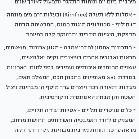
מירבית ביום יום ונוחות התקנה ותפעול לאורך שנים.
* אסלות ללא תעלה (Rimfree) ובעלות זרם מים מונחה
דו סילוני - טכנולוגיה מוגנת פטנט, המבטיחה הדחה
מדויקת, היגיינה מירבית ותחזוקה קלה במיוחד.
* פתרונות אחסון לחדרי אמבט - מגוון ארונות, משטחים,
מראות ואבזרים אחרים בעיצובים נקיים ואלגנטיים,
עשויים מחומרים איכותיים ועמידים בפני לחות. הארונות
בסדרת GBC מאופיינים בתכנון חכם, המשלב תאים,
מגירות ותאורה רכה ויוצרים ערך מוסף הן מבחינת ניצול
השטח והן מבחינה אסתטית ודקורטיבית.
* כלים סניטריים תלויים - אסלות ובידה תלויים,
המעניקים לחדר האמבטיה והשירותים תחושת מרחב,
מראה עדכני ונוחות מירבית מבחינת ניקיון ותחזוקה.