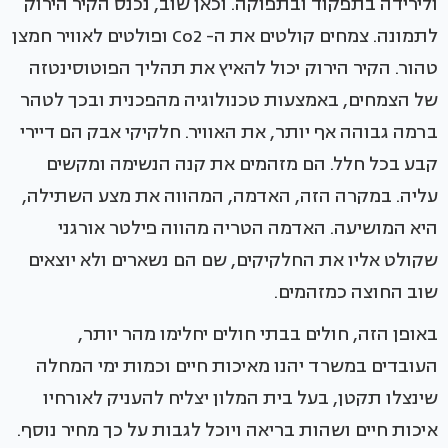
ולירידה בתפקוד ובתפוקה. וכאן שוב, נכנס הקיר הירוק
לתמונה. צמחים קולטים את ה- Co2 ופולטים לאוויר חמצן
טהור. הקיר הירוק יכול להאיץ את תהליך הפוטוסינטזה
של הצמחים, באמצעות טכנולוגיה מהפכנית ובכך לטהר
ברמה גבוהה אף יותר, את האוויר. חלקיקי אבק הם דיירי
קבע בכל חלל. הם מזהמים את קנה הנשימה ומקשים
עליה. במקרה הזה, האדמה, המהווה את מצע השתילה,
היא המושיעה. האדמה הטריה מהווה פילטר אורגני
שקולט אליו את החלקיקים, שם הם נשארים ולא יוצאים
שוב החוצה כמזהמים.
באופן הזה, חולים בבתי חולים יחלימו מהר יותר,
העובדים במשרד יהנו מאיכות חיים וכמות ימי המחלה
שינצלו תקטן, בעל בית המלון יצליח להעניק לאורחיו
איכות חיים ושהות בריאה ויוכל לגבות על כך מחיר נוסף.