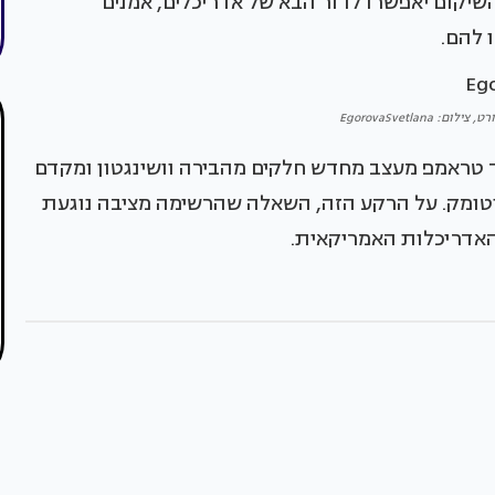
שיקום יאפשרו לדור הבא של אדריכלים, אמנים
 להם.
: EgorovaSvetlana
טראמפ מעצב מחדש חלקים מהבירה וושינגטון ומקדם
וטומק. על הרקע הזה, השאלה שהרשימה מציבה נוגעת
 האדריכלות האמריקאית.