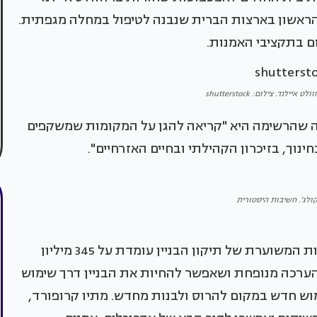
נוויק, המבנה הראשון בארצות הברית שנבנה לטיפול במחלה מגפתית.
ם בתקציבי האמנות.
ילנד. צילום: shutterstock
רה שהרשימה היא "קריאה להגן על המקומות שמשקפים
וך, בזיכרון הקהילתי ובחיים האזרחיים".
ולג'. חשיבות היסטורית
במקרה של דאלאס הוויכוח הוא לגמרי כלכלי. העלות המשוערת של תיקון הבניין עומדת על 345 מיליון
הערכה מנופחת ושאפשר להחיות את הבניין דרך שימוש
וש חדש במקום להרוס ולבנות מחדש. מתיו קרופורד,