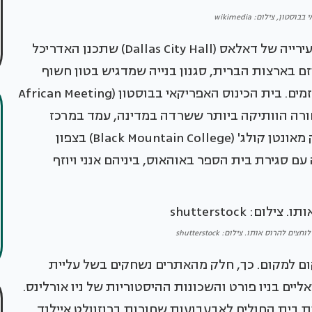
טון, צילום: wikimedia
האתרים ברשימה כוללים היסטוריה מגוונת. בית העירייה של דאלאס (Dallas City Hall) שתכנן האדריכל
ם בארצות הברית, סגנון בנייה שמדגיש בטון חשוף
ונפחים כבדים, והוא מצוי תחת איום הריסה בלחץ יזמים. בית הכינוס האפריקאי בבוסטון (African Meeting
 הכנסייה השחורה הוותיקה ביותר ששרדה במדינה, עמד במרכז
התנועה לביטול העבדות. בניין הלימודים של בלאק מאונטן קולג' (Black Mountain College) בצפון
ם שברחו מאירופה עם סגירת בית הספר באוהאוס, ביניהם אנני ויוזף
להרוס אותו. צילום: shutterstock
ם למקום. כך, חלק מהאתרים נשחקים בשל עליית
ליים בניו פורט והשכונות ההיסטוריות של ניו אורלינס.
ת בית החולים לאבעבועות שחורות ברוזוולט איילנד