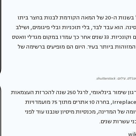
סבאטו רודיה, מהגר איטלקי שעבד בבנייה, התחיל בשנות ה-20 של המאה הקודמת לבנות בחצר ביתו
נה. הוא עבד לבד, בלי תוכניות ובלי פיגומים, ושילב
במבנה כל מה שמצא בדרך, רסיסי צלחות, בקבוקים וקונכיות. 33 שנים אחר כך עמדו במקום מגדלי וואטס
העממית המזוהות ביותר בעיר. היום הם מופיעים ברשימה של
צילום: shutterstock
את הרשימה פרסמה קרן המונומנטים העולמית, ארגון שימור בינלאומי, לרגל 250 שנה להכרזת העצמאות
של ארצות הברית. היוזמה, ששמה Irreplaceable America, בחרה 10 אתרים מתוך 75 מועמדויות
מה של המדינה, מכנסיות מיסיון שנבנו עוד לפני