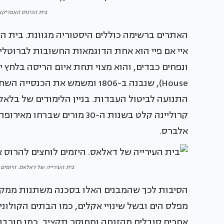
בית הכינוס האפריקאי בבוס
איי אם פיי הוא אחת הדוגמאות החשובות לברוטליז
House), שנבנה ב-1806 ומשמש את
קרוליינה קלט בשנות ה-30 מורי
אלברס.
בית העירייה של דאלאס. היזמים לוחצים 
הסיבות לכך שהמבנים האלו בסכנה משתנות ממקו
מפלס הים ובשל שינויי אקלים, כמו הבתים הקולוניא
אחרים סובלים מהזנחה ומחוסר תקציב, כמו חורבו