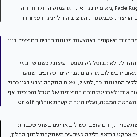
יד בנפאל. השטיח, Fade Rug" designed by Fabian Baron ,מאופיין בגון אינדיגו עמוק ההולך ודוהה
 הריצוף, שבמסגרת העיצוב הוחלף מגוון עץ ורדרד
מהחזית השקופה באמצעות וילונות כבדים החוצצים בינו
 חלק לא מבוטל לקונספט העיצובי. כשם שהבניין
מאופיין בשילוב מרקמים מבריקים ושקופים שנועדו
יר החלונות. כך, למשל, שטח התקרה נצבע בגון כחול
ר אותו לארכיטקטורה החיצונית של מגדל הזכוכית. אף
עיצובו של שולחן הקפה הוא כשל קוביית זכוכית בהשראת המבנה, ועליו מונחת קערת אורלוף Orloff
קפויות, והם עוצבו כשילוב אריגים בשתי שכבות:
צר אפקט דרמטי בלילה כשהעיר משתקפת לתוך החלון,