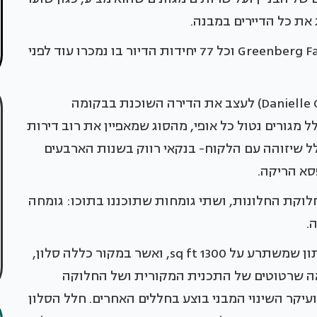
את כל הדיירים במבנה.
מבנה הזכוכית והפלדה, תוכנן ע"י האדריכל Greenberg Farrow וכל 77 יחידות הדיור בו נמכרו עוד לפני
כשנתבקשה מעצבת הפנים דניאל גלאנד (Danielle Galland) לעצב את הדירה השוכנת בבקומה
One Ten 3, היא קיבלה חלל מגורים נטול כל אופי, מהסוג שמאפיין את רוב דירות
ל שיזוהה עם הלקוח- בנקאי רווק בשנות הארבעים
סא הריקה.
חלוקת החלונות, ושתי גומחות שתוכננו בתוכו: גומחה
.
בשלב הראשון שינתה דניאל את חלוקת החלל הנתון שמשתרע על 1300 sq ft, ואשר במקור כללה סלון,
ראה שרטוטים של התכנית המקורית ושל החלוקה
יקר השינוי המבני בוצע בחללים האחרים. חלל הסלון