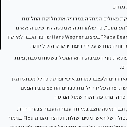
גסות.
לוקת פאנלים המחקה במדוייק את חלוקת החלונות
"מעומעם", כך שלמרות הוא מכסה קיר שלם הוא אינו
מכביד על החלל. הכיסא שניצב בפינה ידוע בשם, "Papa Bear" בעיצוב Hans Wegner שהפך מכבר לאייקון
חיה מחדש על ידי ריפוד ירקרק וקליל יותר.
ת את נוף הסביבה, והוא המכיל בשטחו מטבח, פינת
ם.
וררים ולעצבו כמרחב אישי ופרטי, כחלל מכונס ומגן
יצרה על ידי וילונות כבדים החוצצים בין הפנים
ם כהה ומרגיעה. הקיר שמול המיטה
גב המיטה עוצב במיוחד עבורה ועבור צבעי החדר,
רופד בקטיפה סינטית חלקה הממוסגרת בסיומת כפולה של ראשי ניטים. שולחנות הצד נקנו מ Flou בגימור