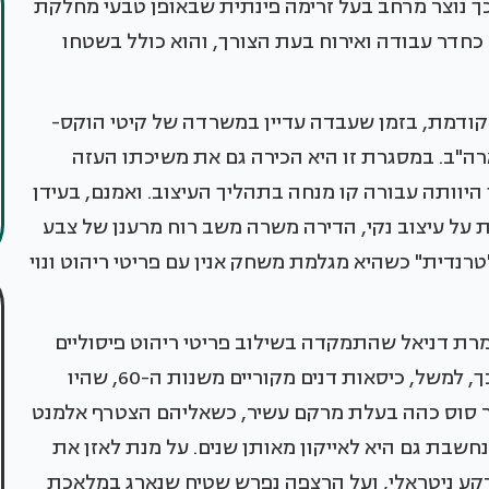
כך נוצר מרחב בעל זרימה פינתית שבאופן טבעי מחלקת
כחדר עבודה ואירוח בעת הצורך, והוא כולל בשטחו
קודמת, בזמן שעבדה עדיין במשרדה של קיטי הוקס-
ה"ב. במסגרת זו היא הכירה גם את משיכתו העזה
היוותה עבורה קו מנחה בתהליך העיצוב. ואמנם, בעידן
 על עיצוב נקי, הדירה משרה משב רוח מרענן של צבע
טרנדית" כשהיא מגלמת משחק אנין עם פריטי ריהוט ונוי
רת דניאל שהתמקדה בשילוב פריטי ריהוט פיסוליים
שירככו את אופיו הנוקשה וה"קובייתי" של החלל. כך, למשל, כיסאות דנים מקוריים משנות ה-60, שהיו
ר סוס כהה בעלת מרקם עשיר, כשאליהם הצטרף אלמנט
לי נוסף- מנורת רצפה Trienele מ Latolier הנחשבת גם היא לאייקון מאותן שנים. על מנת לאזן את
ה שולבה בחלל ספת Charles a BB Italia כרקע ניטראלי, ועל הרצפה נפרש שטיח שנארג במלאכת