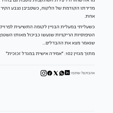
מראה שחורה ליצירת השתקפות נוספת גם בחדר הא
מדירתו הקודמת של הלקוח, כשסביבן נצבע הקיר
אחת.
כשעליתי במעלית הבניין לקומה התשיעית לפרויקט 
הטיפוסיות הריקניות שנעשו כביכול מאותו השטנץ,
שנאמר מצא את ההבדלים...
מתוך מגזין 102: "אמירה אישית במגדל זכוכית"
אהבתם? שתפו: