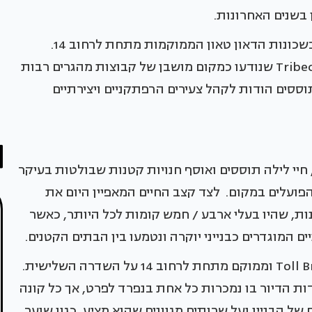
בשנים האחרונות.
התופעה גלויה יותר לעין בחלקו הדרומי של האי, בשכונות הדאון טאון הממוקמות מתחת לרחוב 14.
שכונות כמו ה-Tribeca ,East Village ,Lower East Side שנודעו כמקום מושבן של קבוצות מהגרים רבות
וססים הודות לקהל צעירים הרפתקניים ויצירתיים
 חיי לילה תוססים ואוסף חנויות קטנות שבולטות בעיקר
פועלים במקום. לצד קצב החיים המאפיין היום את
נות, שהיו בעלי ארבע / חמש קומות לכל היותר, כאשר
ם המוגדרים כבנייני יוקרה ונטמעו בין הבתים הקטנים.
אחד מהם הינו One Ten 3rd שנבנה ע"י ה Toll Brothers וממוקם מתחת לרחוב 14 על השדרה השלישית.
l - (קונדומיניום). יחידות הדיור בו נמכרות כל אחת בנפרד לפרט, אך כל קונה
 הבניין ועל שרותים מגוונים שהוא מציע, כגון שוער