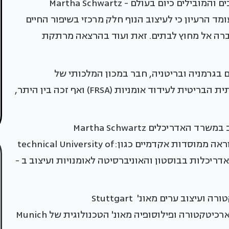
הצצה חד פעמית למשרד אדריכלות הנוף מהחשובים והמובילים כיום בעולם - Martha Schwartz
, עומד הרעיון כי לעיצוב הנוף חלק מרכזי בשיפור החיים
חברה אל מחוץ לבתים. זאת ועוד בהרצאה מרתקת
ן ערים רשום בגרמניה ובריטניה, חבר במכון המלכותי של
האדריכלים הבריטים (RIBA) וחבר באגודה המלכותית הבריטית לעידוד אומניות (FRSA) ואף זכה בין היתר,
האדריכל Dr. Markus Jatsch, שותף ומנהל העיצוב במשרד האדריכלים Martha Schwartz
Partners, ונחשב למרצה מבוקש,ובעל רקורד בהוראה ממוסדות אקדמיים כגון:technical University of
 הקולג' לאדריכלות בבוסטון והאוניברסיטה לאומנויות ועיצוב ב -
האדריכל Dr. Markus Jatsch בעל תואר בארכיטקטורה ועיצוב ערים מאונ' Stuttgart
שבגרמניה,ומאונ' NY Columbia ובעל דוקטורט בארכיטקטורה ופילוסופיה מאונ' הטכנולוגית של Munich