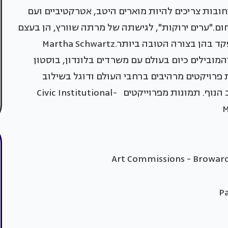
ובות צריכים להיות מוארים היטב, אטרקטיביים ועם
ם."ערים ירוקות", לגישתה של מרתה שוורץ, הן בעצם
ערים שהתושבים שלהן מרגישים בנוח ויכולים לתפקד בהן בצורה הטובה ביותר.Martha Schwartz
ים והמובילים כיום בעולם עם משרדים בלונדון, בוסטון
 פרויקטים מרהיבים ברחבי העולם ודוגל בשילוב
של אמנות, הומור,תוצרים מלאכותיים וצבע בעיצוב הנוף. תמונות מפרוייקטים Civic Institutional-
M
Art Commissions - Broward 
Pa