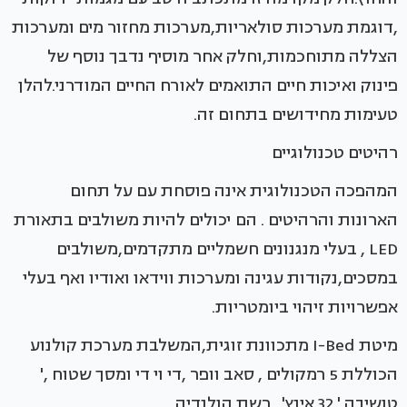
,דוגמת מערכות סולאריות,מערכות מחזור מים ומערכות
הצללה מתוחכמות,וחלק אחר מוסיף נדבך נוסף של
פינוק ואיכות חיים התואמים לאורח החיים המודרני.להלן
טעימות מחידושים בתחום זה.
רהיטים טכנולוגיים
המהפכה הטכנולוגית אינה פוסחת עם על תחום
הארונות והרהיטים . הם יכולים להיות משולבים בתאורת
LED , בעלי מנגנונים חשמליים מתקדמים,משולבים
במסכים,נקודות עגינה ומערכות ווידאו ואודיו ואף בעלי
אפשרויות זיהוי ביומטריות.
מיטת I-Bed מתכוונת זוגית,המשלבת מערכת קולנוע
הכוללת 5 רמקולים , סאב וופר ,די וי די ומסך שטוח ,'
טושיבה ' 32 אינץ' . רשת הולנדיה