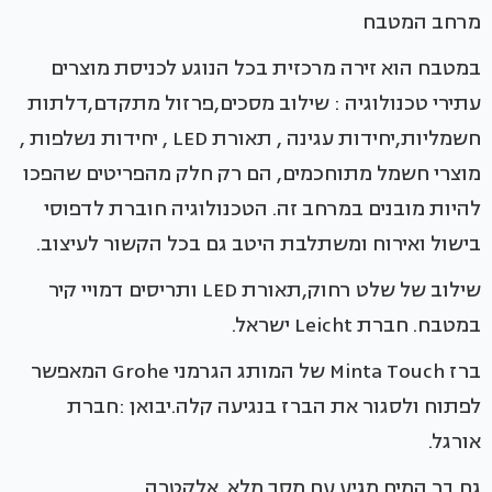
מרחב המטבח
במטבח הוא זירה מרכזית בכל הנוגע לכניסת מוצרים
עתירי טכנולוגיה : שילוב מסכים,פרזול מתקדם,דלתות
חשמליות,יחידות עגינה , תאורת LED , יחידות נשלפות ,
מוצרי חשמל מתוחכמים, הם רק חלק מהפריטים שהפכו
להיות מובנים במרחב זה. הטכנולוגיה חוברת לדפוסי
בישול ואירוח ומשתלבת היטב גם בכל הקשור לעיצוב.
שילוב של שלט רחוק,תאורת LED ותריסים דמויי קיר
במטבח. חברת Leicht ישראל.
ברז Minta Touch של המותג הגרמני Grohe המאפשר
לפתוח ולסגור את הברז בנגיעה קלה.יבואן :חברת
אורגל.
גם בר המים מגיע עם מסך מלא. אלקטרה