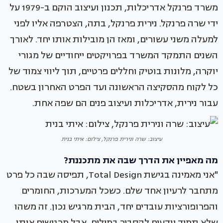
משרד פרנקל אדריכלות, תכנון ועיצוב הוקם ב-1979 על
ידי שרה פרנקל. נירית פרנקל, בתה, הצטרפה אליו לפני
למעלה משני עשורים, ומאז הן מובילות אותו יחד. לאורך
השנים התמקד המשרד בפרויקטים ייחודיים של מגורי
יוקרה, מלונות בוטיק וחללים פרטיים, תוך ליווי צמוד של
כל לקוח מהסקיצה הראשונה ועד הפרט האחרון בשטח.
עבור נירית, אדריכלות ועיצוב פנים הם שפה אחת.
עיצוב: שרה ונירית פרנקל, צילום: איתי בנית
מה מאפיין את הדרך שבה את מתכננת?
"אני מאמינה בגישת Total Design, תפיסה שבה כל פרט
מתחבר לרעיון אחד שלם. כשכל המערכות, החומרים
והפרופורציות עובדים יחד, הבית מרגיש נכון. זה משהו
שלא תמיד יודעים להסביר במילים, אבל מרגישים אותו