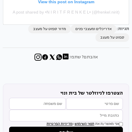
View this post on Instagram
A post shared by •N I R I T F R E N K E L• (@frenkel.nirit)
תגיות:
אדריכלים ומעצבי פנים
מדור ספוט על מעצב
ספוט על מעצב
אהבתם? שתפו:
הצטרפו לניוזלטר של בית ונוי
אני מאשר/ת את
תנאי השימוש
ו
מדיניות הפרטיות