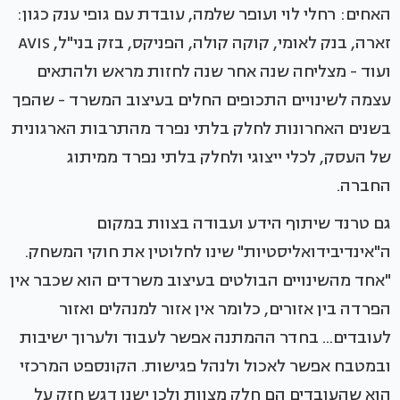
האחים: רחלי לוי ועופר שלמה, עובדת עם גופי ענק כגון:
זארה, בנק לאומי, קוקה קולה, הפניקס, בזק בני"ל, AVIS
ועוד - מצליחה שנה אחר שנה לחזות מראש ולהתאים
עצמה לשינויים התכופים החלים בעיצוב המשרד - שהפך
בשנים האחרונות לחלק בלתי נפרד מהתרבות הארגונית
של העסק, לכלי ייצוגי ולחלק בלתי נפרד ממיתוג
החברה.
גם טרנד שיתוף הידע ועבודה בצוות במקום
ה"אינדיבידואליסטיות" שינו לחלוטין את חוקי המשחק.
"אחד מהשינויים הבולטים בעיצוב משרדים הוא שכבר אין
הפרדה בין אזורים, כלומר אין אזור למנהלים ואזור
לעובדים... בחדר ההמתנה אפשר לעבוד ולערוך ישיבות
ובמטבח אפשר לאכול ולנהל פגישות. הקונספט המרכזי
הוא שהעובדים הם חלק מצוות ולכן ישנו דגש חזק על