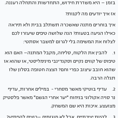
בזמן – היא משדרת חידוש, התחדשות והתחלה רעננה.
אז איך יודעים מה לקנות?
איך בוחרים מתנה שאשכרה תשתלב בבית ולא תיראה
כאילו הגיעה בטעות? הנה שלושה טיפים שיעזרו לכם
לצלוח את המשימה בלי לגרום למשבר אסתטי:
1. להבין את הלקוח, סליחה, מקבל המתנה– האם הוא
טיפוס של קווים נקיים וסקנדינבי מינימליסטי, או שהוא או
שהוא חובב עיצוב כפרי וחם? הצצה חטופה בסלון שלו
תגלה הרבה.
2. עדיף בוטיקי מאשר מסחרי - במילים אחרות, עדיף
נר סויה אקולוגי בניחוח "יער אחרי הגשם" מאשר פלסטיק
מצועצע. איכות היא שם המשחק.
3. להיות יצירתיים, אבל לא מוגזמים –רוצים להפתיע?