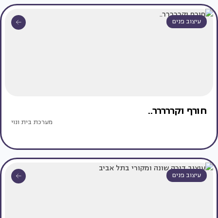
עיצוב פנים
חורף וקררררר..
מערכת בית ונוי
עיצוב פנים