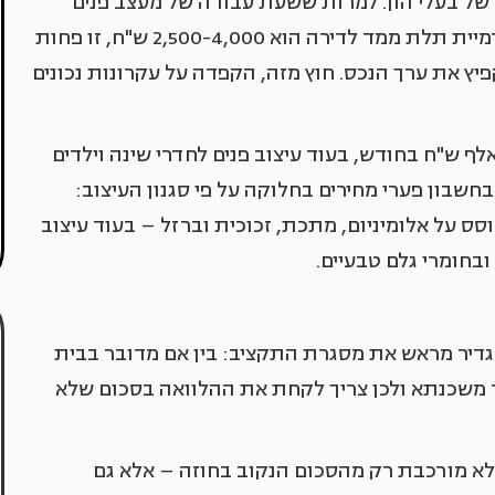
ה של בעלי הון. למרות ששעת עבודה של מעצב פנים
עולה 250-500 ש"ח לשעה ועל אף שהמחיר של הדמיית תלת ממד לדירה הוא 2,500-4,000 ש"ח, זו פחות
יץ את ערך הנכס. חוץ מזה, הקפדה על עקרונות נכונים
ם השוואה, עיצוב פנים לבית פרטי עולה 12-40 אלף ש"ח בחודש, בעוד עיצוב פנים לחדרי שינה וילדים
מו כן, יש לקחת בחשבון פערי מחירים בחלוקה על פי סגנון העיצוב:
12 אלף ש"ח כי הוא מבוסס על אלומיניום, מתכת, זכוכית וברזל – בעוד עיצוב
גדיר מראש את מסגרת התקציב: בין אם מדובר בבית
ר משכנתא ולכן צריך לקחת את ההלוואה בסכום שלא
א מורכבת רק מהסכום הנקוב בחוזה – אלא גם