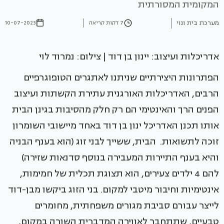
המקומית המסורתית
מערכת בית ונוי
7 דקות קריאה
10-07-2023
אדריכלות ועיצוב: יינון בן דוד | צילום: נמרוד לוי
הפתרונות היצירתיים שניתנו לאתגרים הטופוגרפיים
הרבים, האדריכלות האורגנית עתירת הקשתות ועיצוב
הפנים הרך והאינטימי הם רק חלק מהסיבות בגינן הבית
אותו תכנן האדריכל ינון בן דוד באחד מיישובי השומרון
זוכה לתשואות. הבית, ששייך לבני זוג (הוא בענף הבניה
והיא בענף התיירות המעבירה בנוסף סדנאות שזירה)
להם 4 ילדים צעירים, הוא תצוגת תכלית של חמימות,
אינטימיות וחיבור מיטבי למקום. בני הזוג ביקשו מבן-דוד
לייצר עבורם סביבת מגורים משפחתית, מחומרים
טבעיים, שתתחבר לאווירה המדברית השורה במקום,