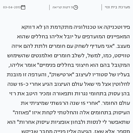
מערכת בית ונוי
9 דקות קריאה
03-04-2013
פירוטכניקה או טכנולוגיה מתקדמת הן לא דווקא
המאפיינים המועדפים על יובל אליהו בחללים שהוא
מעצב. "אני מעדיף לשחק עם חומרים ולתת להם איזה
טוויסט, כמו, למשל, לשלב חומרים ואלמנטים שהשימוש
המקובל בהם הוא חיצוני בחללים פנימיים" אומר אליהו,
בעליו של סטודיו לעיצוב "ארטישוק", והעדפה זו מובנת
לחלוטין אצל מי שאל עולם העיצוב הגיע אחרי כ-15 שנה
בהן עסוק בתחומי נגרות ותפאורה ומכיר היטב את רזי
עולם החומר. "אחרי 15 שנה הרגשתי שמיציתי את
העיסוק בתחומים אלה והחלטתי לקחת איזו "פאוזה"
שתאפשר לי לנסות ולבחון אופציות עיסוק אחרות" הוא
מספר. אלא שאז, הגיעה אליו פנייה מחבר שביקש