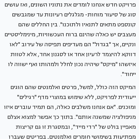
פרויקט חדש אנחנו לומדים את נתוניו השונים, ואז עושים
סוג של סיעור מוחות- מגלגלים רעיונות עד שמגבשים
קונספט מתאים לתנאיו ולתוכנו". בין החללים שהם
מעצבים יש כאלה שהינם ברוח העכשוויות, מינימליסטיים
ונקיים, אך "בגדול" הם מעדיפים תפיסה של עירוב "לאו
דווקא להיצמד לרעיון אחד או לסגנון אחד, אלא לטוות
איזשהו "מיקס" שיהיה נכון לחלל ולמהותו ואף ישווה לו
ייחוד".
המיקס הזה כולל, למשל, פרטים ואלמנטים שהם הוגים
ייעודית לפרויקט, ללא שימוש במוצרי מדף "רגילים"
ומוכנים. "אם אנחנו משלבים כאלה, הם תמיד עוברים איזו
מניפולציה שמשנה אותם". בתוך כך אפשר למצוא אצלם
מאפיין בולט של "רדי מייד", ובמסגרת זו גם קריצות
מפתיעות בשימושי חומרים ואלמנטים, בפריטים שעברו