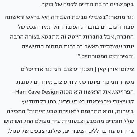
בקפיטריה רחבת הידיים לקפה של בוקר.
נגר מתאר: ״בשבילי סביבת העבודה היא בראש וראשונה
עבור העובדים בחברה. העובד הוא תמיד הנכס של
החברה, אבל בחברות הייטק זה מתבטא בצורה הרבה
יותר עוצמתית מאשר בחברות מתחום התעשייה
והשירותים המסורתיים.״
צילום: אורן קאן | תכנון ועיצוב: חגי נגר אדריכלים
משרד חגי נגר פיתח שני קווי עיצוב מיוחדים לטובת
הפרויקט. את הראשון הוא מכנה Man-Cave Design –
קו עיצובי שהשראתו בטבע פראי, כמו בקתות עץ
ביערות; והוא מתרגמם ל״אווירת טבע חייתית״ המכילה
שלל חומרים מהטבע וצבעוניות עזה מעולם החי. השימוש
בריהוט עור בחללים הציבוריים, שילובי צבעים של סגול,