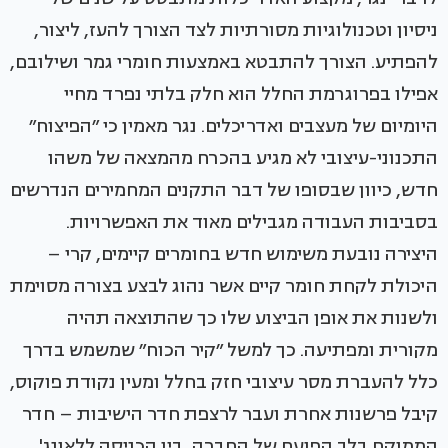
ניסיון וטכנולוגיות מסורתיות לצד הצורך להעז, ליצור,
להפתיע. הצורך להתבטא באמצעות חומרי גמר ושילובם,
אפילו בפרוגרמת החלל הוא חלק בלתי נפרד מחיי
היומיום של מעצבים ואדריכלים. נגר מאמין כי ״הפיצוח״
התכנוני-עיצובי לא מגיע בהכרח מהמצאה של משהו
חדש, כיוון שבסופו של דבר התקנים המחמירים הנדרשים
בסביבות העבודה מגבילים מאוד את האפשרויות.
היצירה נובעת משימוש חדש בחומרים קיימים, קרי –
היכולת לקחת חומר קיים אשר נהוג לבצע בצורה מסוימת
ולשנות את אופן הביצוע שלו כך שהתוצאה תהיה
מקורית ומפתיעה. כך למשל ״קיר הכוח״ שמשמש בדרך
כלל להעברת מסר עיצובי חזק בחלל ומעין נקודת פוקוס,
קיבל פרשנות אחרת ועבר לרצפת חדר הישיבות – חדר
הממוקם בלב הפועם של החברה, בין הכניסה ללאונג'