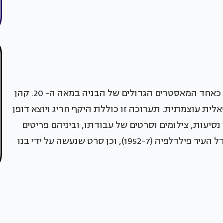
האדריכל האמריקאי לואיס קהן (1901-1974) נחשב כאחד המאסטרים הגדולים של הבניה במאה ה- 20. קהן
סאלית עוצמתית. תערוכה זו כוללת היקף חריג ויוצא דופן
נסיעות, צילומים וסרטים של עבודתו, וביניהם פריטים
הראויים לציון מיוחד: מודל בגובה 4 מטרים של מגדל העיר פילדלפיה (1952-7), וכן סרט שנעשה על ידי בנו