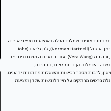
תפתחות אופנת שמלות הכלה באמצעות מעצבי אופנה
מובילים כגון פרדריק וורת’ (Frederick Worth), נורמן הרטנל (Norman Hartnell), ג’ון גליאנו (John
Galliano), כריסטיאן לקרואה (Christian Lacroix), ורה וונג (Vera Wang) ועוד. בתערוכה מוצגת פנורמה
שנה. השמלות הן הרומנטיות, הזוהרות,
און, לרבות מספר רכישות והשאלות מחתונות ידוענים.
לה פרטים מרתקים על חיי הלובשות שלהן ומציעה