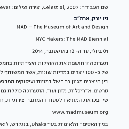
שם העבודה: Celestial, 2007, יצירה וצילום: Raul de Nieves, טכניקה מעורבת על נעל.
ניו יורק, ארה”ב
MAD – The Museum of Art and Design
NYC Makers: The MAD Biennial
01 ביולי, עד ה- 12 באוקטובר, 2014
תערוכה זו חושפת את הקהילות היצירתיות בחמשת 
של כ- 100 יוצרים במדיות שונות, אשר המשו
בין היוצרים מגוון רחב של דמויות ועיסוקים המדגי
סרטים, אדריכלות, מזון ועוד. התערוכה כוללת גם ת
שיהפכו את המוזיאון לסטודיו המחבר יצירתיות, ח
www.madmuseum.org
בניין האסיפה הלאומית בעירDhaka, בנגלדש, לואיס קהן, 1962-83, Raymond Meier ©