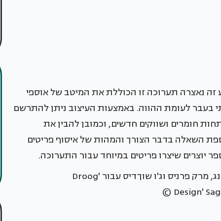
גג 150 שנה, ולכבוד אירוע זה נאצרה תערוכה זו הכוללת את המיטב של אוספי
תי בעבר לעומת ההווה. באמצעות העיצוב ניתן להתרשם
תחות חומרים ושווקים חדשים, וכמובן להבין את
ספת השאלה בדבר הצורך והמהות של איסוף פריטים
 יוצרים שיצרו פריטים במיוחד עבור התערוכה.
סטפן סגמייסטר בשיתוף עם ג'וריס לארמן, פול פאנג, מרק פרניס וג'ו שוךדיס עבור 'Droog
Design' Sag