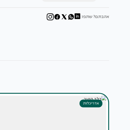
אהבתם? שתפו:
אדריכלות